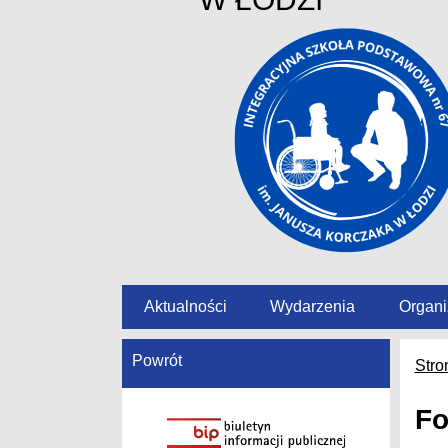
Aktualności
Wydarzenia
Organi
Powrót
Stro
Fo