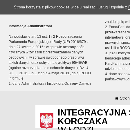
Strona korzysta z plików cookies w celu realizacji usług i zgodnie z
znajdują się w
Informacja Administratora
2. Pana/Pani da
przetwarzane w
Na podstawie art. 13 ust. 1 i 2 Rozporządzenia
internetowej o
Parlamentu Europejskiego i Rady (UE) 2016/679 z
prawnych spocz
dnia 27 kwietnia 2016r. w sprawie ochrony osób
ust.1 lit.c RODO
fizycznych w związku z przetwarzaniem danych
3. jeżeli korzy
osobowych i w sprawie swobodnego przepływu
będącego adres
takich danych oraz uchylenia dyrektywy 95/46/WE
Pan/Pani na pr
(ogólne rozporządzenie o ochronie danych), Dz. U.
udzielenia odp
UE. L. 2016.119.1 z dnia 4 maja 2016r., dalej RODO
4. dane osobo
informuję:
państwowym, or
1. dane Administratora i Inspektora Ochrony Danych
Stron
INTEGRACYJNA 
KORCZAKA
W ŁODZI