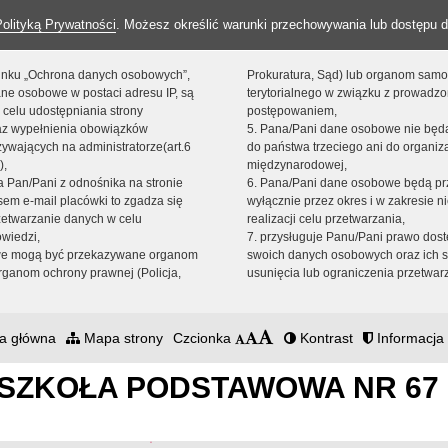
Polityką Prywatności
. Możesz określić warunki przechowywania lub dostępu d
 linku „Ochrona danych osobowych”,
Prokuratura, Sąd) lub organom sam
ne osobowe w postaci adresu IP, są
terytorialnego w związku z prowadz
 celu udostępniania strony
postępowaniem,
raz wypełnienia obowiązków
5. Pana/Pani dane osobowe nie bę
ywających na administratorze(art.6
do państwa trzeciego ani do organiza
),
międzynarodowej,
sta Pan/Pani z odnośnika na stronie
6. Pana/Pani dane osobowe będą pr
em e-mail placówki to zgadza się
wyłącznie przez okres i w zakresie 
zetwarzanie danych w celu
realizacji celu przetwarzania,
owiedzi,
7. przysługuje Panu/Pani prawo dost
we mogą być przekazywane organom
swoich danych osobowych oraz ich s
ganom ochrony prawnej (Policja,
usunięcia lub ograniczenia przetwar
a główna
Mapa strony
Czcionka
Kontrast
Informacja 
SZKOŁA PODSTAWOWA NR 67 