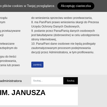
o plików cookies w Twojej przeglądarce.
Akceptuję ciasteczka
orządu
do wniesienia sprzeciwu wobec przetwarzania,
onym
8. ma Pan/Pani prawo wniesienia skargi do Prezesa
Urzędu Ochrony Danych Osobowych,
dą przekazywane
9. podanie przez Pana/Panią danych osobowych
cji
jest fakultatywne (dobrowolne) w celu udostępnienia
strony internetowej,
zetwarzane
10. Pana/Pani dane osobowe nie będą podlegały
niezbędnym do
zautomatyzowanym procesom podejmowania
decyzji przez Administratora, w tym profilowaniu.
ępu do treści
prostowania,
zamknij
zania lub prawo
administratora
Fraza
IM. JANUSZA