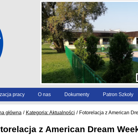
zacja pracy
O nas
Dokumenty
Patron Szkoły
na główna
Kategoria: Aktualności
Fotorelacja z American D
torelacja z American Dream Week