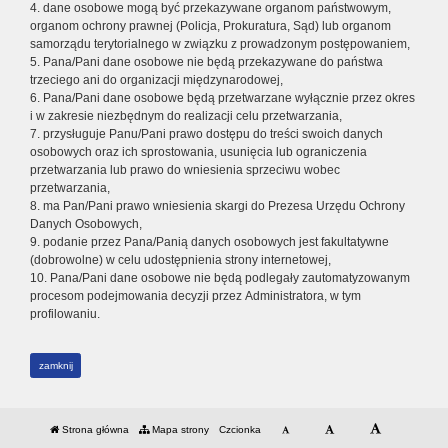
4. dane osobowe mogą być przekazywane organom państwowym,
organom ochrony prawnej (Policja, Prokuratura, Sąd) lub organom
samorządu terytorialnego w związku z prowadzonym postępowaniem,
5. Pana/Pani dane osobowe nie będą przekazywane do państwa
trzeciego ani do organizacji międzynarodowej,
6. Pana/Pani dane osobowe będą przetwarzane wyłącznie przez okres
i w zakresie niezbędnym do realizacji celu przetwarzania,
7. przysługuje Panu/Pani prawo dostępu do treści swoich danych
osobowych oraz ich sprostowania, usunięcia lub ograniczenia
przetwarzania lub prawo do wniesienia sprzeciwu wobec
przetwarzania,
8. ma Pan/Pani prawo wniesienia skargi do Prezesa Urzędu Ochrony
Danych Osobowych,
9. podanie przez Pana/Panią danych osobowych jest fakultatywne
(dobrowolne) w celu udostępnienia strony internetowej,
10. Pana/Pani dane osobowe nie będą podlegały zautomatyzowanym
procesom podejmowania decyzji przez Administratora, w tym
profilowaniu.
zamknij
Strona główna
Mapa strony
Czcionka