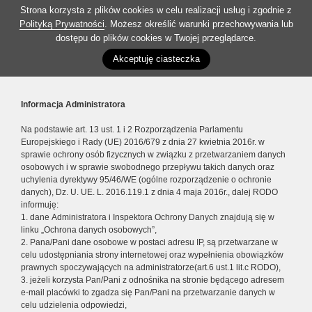
Strona korzysta z plików cookies w celu realizacji usług i zgodnie z
Polityką Prywatności
. Możesz określić warunki przechowywania lub
dostępu do plików cookies w Twojej przeglądarce.
Akceptuję ciasteczka
Informacja Administratora
Na podstawie art. 13 ust. 1 i 2 Rozporządzenia Parlamentu
Europejskiego i Rady (UE) 2016/679 z dnia 27 kwietnia 2016r. w
sprawie ochrony osób fizycznych w związku z przetwarzaniem danych
osobowych i w sprawie swobodnego przepływu takich danych oraz
uchylenia dyrektywy 95/46/WE (ogólne rozporządzenie o ochronie
danych), Dz. U. UE. L. 2016.119.1 z dnia 4 maja 2016r., dalej RODO
informuję:
1. dane Administratora i Inspektora Ochrony Danych znajdują się w
linku „Ochrona danych osobowych”,
2. Pana/Pani dane osobowe w postaci adresu IP, są przetwarzane w
celu udostępniania strony internetowej oraz wypełnienia obowiązków
prawnych spoczywających na administratorze(art.6 ust.1 lit.c RODO),
3. jeżeli korzysta Pan/Pani z odnośnika na stronie będącego adresem
e-mail placówki to zgadza się Pan/Pani na przetwarzanie danych w
celu udzielenia odpowiedzi,