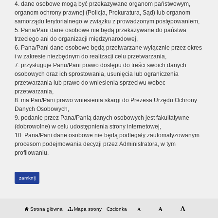
4. dane osobowe mogą być przekazywane organom państwowym,
organom ochrony prawnej (Policja, Prokuratura, Sąd) lub organom
samorządu terytorialnego w związku z prowadzonym postępowaniem,
5. Pana/Pani dane osobowe nie będą przekazywane do państwa
trzeciego ani do organizacji międzynarodowej,
6. Pana/Pani dane osobowe będą przetwarzane wyłącznie przez okres
i w zakresie niezbędnym do realizacji celu przetwarzania,
7. przysługuje Panu/Pani prawo dostępu do treści swoich danych
osobowych oraz ich sprostowania, usunięcia lub ograniczenia
przetwarzania lub prawo do wniesienia sprzeciwu wobec
przetwarzania,
8. ma Pan/Pani prawo wniesienia skargi do Prezesa Urzędu Ochrony
Danych Osobowych,
9. podanie przez Pana/Panią danych osobowych jest fakultatywne
(dobrowolne) w celu udostępnienia strony internetowej,
10. Pana/Pani dane osobowe nie będą podlegały zautomatyzowanym
procesom podejmowania decyzji przez Administratora, w tym
profilowaniu.
zamknij
Strona główna
Mapa strony
Czcionka