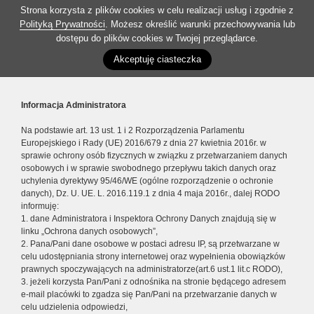
Strona korzysta z plików cookies w celu realizacji usług i zgodnie z
Polityką Prywatności
. Możesz określić warunki przechowywania lub
dostępu do plików cookies w Twojej przeglądarce.
Akceptuję ciasteczka
Informacja Administratora
Na podstawie art. 13 ust. 1 i 2 Rozporządzenia Parlamentu
Europejskiego i Rady (UE) 2016/679 z dnia 27 kwietnia 2016r. w
sprawie ochrony osób fizycznych w związku z przetwarzaniem danych
osobowych i w sprawie swobodnego przepływu takich danych oraz
uchylenia dyrektywy 95/46/WE (ogólne rozporządzenie o ochronie
danych), Dz. U. UE. L. 2016.119.1 z dnia 4 maja 2016r., dalej RODO
informuję:
1. dane Administratora i Inspektora Ochrony Danych znajdują się w
linku „Ochrona danych osobowych”,
2. Pana/Pani dane osobowe w postaci adresu IP, są przetwarzane w
celu udostępniania strony internetowej oraz wypełnienia obowiązków
prawnych spoczywających na administratorze(art.6 ust.1 lit.c RODO),
3. jeżeli korzysta Pan/Pani z odnośnika na stronie będącego adresem
e-mail placówki to zgadza się Pan/Pani na przetwarzanie danych w
celu udzielenia odpowiedzi,