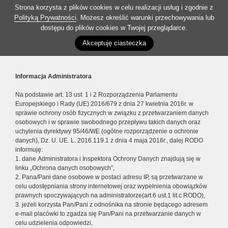
Strona korzysta z plików cookies w celu realizacji usług i zgodnie z
Polityką Prywatności
. Możesz określić warunki przechowywania lub
dostępu do plików cookies w Twojej przeglądarce.
Akceptuję ciasteczka
Informacja Administratora
Na podstawie art. 13 ust. 1 i 2 Rozporządzenia Parlamentu
Europejskiego i Rady (UE) 2016/679 z dnia 27 kwietnia 2016r. w
sprawie ochrony osób fizycznych w związku z przetwarzaniem danych
osobowych i w sprawie swobodnego przepływu takich danych oraz
uchylenia dyrektywy 95/46/WE (ogólne rozporządzenie o ochronie
danych), Dz. U. UE. L. 2016.119.1 z dnia 4 maja 2016r., dalej RODO
informuję:
1. dane Administratora i Inspektora Ochrony Danych znajdują się w
linku „Ochrona danych osobowych”,
2. Pana/Pani dane osobowe w postaci adresu IP, są przetwarzane w
celu udostępniania strony internetowej oraz wypełnienia obowiązków
prawnych spoczywających na administratorze(art.6 ust.1 lit.c RODO),
3. jeżeli korzysta Pan/Pani z odnośnika na stronie będącego adresem
e-mail placówki to zgadza się Pan/Pani na przetwarzanie danych w
celu udzielenia odpowiedzi,