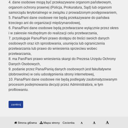
4. dane osobowe mogą być przekazywane organom państwowym,
organom ochrony prawnej (Policja, Prokuratura, Sąd) lub organom
samorządu terytorialnego w związku z prowadzonym postępowaniem,
5. Pana/Pani dane osobowe nie będą przekazywane do państwa
trzeciego ani do organizacji międzynarodowej,
6. Pana/Pani dane osobowe będą przetwarzane wyłącznie przez okres
i w zakresie niezbędnym do realizacji celu przetwarzania,
7. przysługuje Panu/Pani prawo dostępu do treści swoich danych
osobowych oraz ich sprostowania, usunięcia lub ograniczenia
przetwarzania lub prawo do wniesienia sprzeciwu wobec
przetwarzania,
8. ma Pan/Pani prawo wniesienia skargi do Prezesa Urzędu Ochrony
Danych Osobowych,
9. podanie przez Pana/Panią danych osobowych jest fakultatywne
(dobrowolne) w celu udostępnienia strony internetowej,
10. Pana/Pani dane osobowe nie będą podlegały zautomatyzowanym
procesom podejmowania decyzji przez Administratora, w tym
profilowaniu.
zamknij
Strona główna
Mapa strony
Czcionka