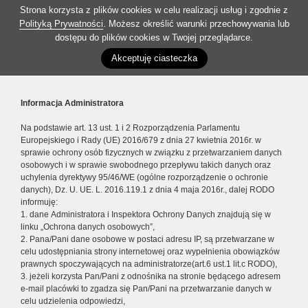
Strona korzysta z plików cookies w celu realizacji usług i zgodnie z
Polityką Prywatności
. Możesz określić warunki przechowywania lub
dostępu do plików cookies w Twojej przeglądarce.
Akceptuję ciasteczka
Informacja Administratora
Na podstawie art. 13 ust. 1 i 2 Rozporządzenia Parlamentu
Europejskiego i Rady (UE) 2016/679 z dnia 27 kwietnia 2016r. w
sprawie ochrony osób fizycznych w związku z przetwarzaniem danych
osobowych i w sprawie swobodnego przepływu takich danych oraz
uchylenia dyrektywy 95/46/WE (ogólne rozporządzenie o ochronie
danych), Dz. U. UE. L. 2016.119.1 z dnia 4 maja 2016r., dalej RODO
informuję:
1. dane Administratora i Inspektora Ochrony Danych znajdują się w
linku „Ochrona danych osobowych”,
2. Pana/Pani dane osobowe w postaci adresu IP, są przetwarzane w
celu udostępniania strony internetowej oraz wypełnienia obowiązków
prawnych spoczywających na administratorze(art.6 ust.1 lit.c RODO),
3. jeżeli korzysta Pan/Pani z odnośnika na stronie będącego adresem
e-mail placówki to zgadza się Pan/Pani na przetwarzanie danych w
celu udzielenia odpowiedzi,