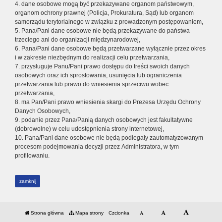
4. dane osobowe mogą być przekazywane organom państwowym,
organom ochrony prawnej (Policja, Prokuratura, Sąd) lub organom
samorządu terytorialnego w związku z prowadzonym postępowaniem,
5. Pana/Pani dane osobowe nie będą przekazywane do państwa
trzeciego ani do organizacji międzynarodowej,
6. Pana/Pani dane osobowe będą przetwarzane wyłącznie przez okres
i w zakresie niezbędnym do realizacji celu przetwarzania,
7. przysługuje Panu/Pani prawo dostępu do treści swoich danych
osobowych oraz ich sprostowania, usunięcia lub ograniczenia
przetwarzania lub prawo do wniesienia sprzeciwu wobec
przetwarzania,
8. ma Pan/Pani prawo wniesienia skargi do Prezesa Urzędu Ochrony
Danych Osobowych,
9. podanie przez Pana/Panią danych osobowych jest fakultatywne
(dobrowolne) w celu udostępnienia strony internetowej,
10. Pana/Pani dane osobowe nie będą podlegały zautomatyzowanym
procesom podejmowania decyzji przez Administratora, w tym
profilowaniu.
zamknij
Strona główna
Mapa strony
Czcionka