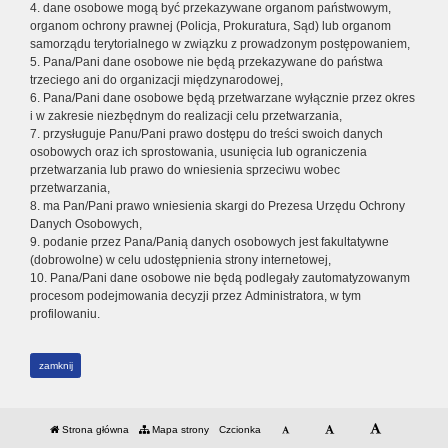
4. dane osobowe mogą być przekazywane organom państwowym,
organom ochrony prawnej (Policja, Prokuratura, Sąd) lub organom
samorządu terytorialnego w związku z prowadzonym postępowaniem,
5. Pana/Pani dane osobowe nie będą przekazywane do państwa
trzeciego ani do organizacji międzynarodowej,
6. Pana/Pani dane osobowe będą przetwarzane wyłącznie przez okres
i w zakresie niezbędnym do realizacji celu przetwarzania,
7. przysługuje Panu/Pani prawo dostępu do treści swoich danych
osobowych oraz ich sprostowania, usunięcia lub ograniczenia
przetwarzania lub prawo do wniesienia sprzeciwu wobec
przetwarzania,
8. ma Pan/Pani prawo wniesienia skargi do Prezesa Urzędu Ochrony
Danych Osobowych,
9. podanie przez Pana/Panią danych osobowych jest fakultatywne
(dobrowolne) w celu udostępnienia strony internetowej,
10. Pana/Pani dane osobowe nie będą podlegały zautomatyzowanym
procesom podejmowania decyzji przez Administratora, w tym
profilowaniu.
zamknij
Strona główna
Mapa strony
Czcionka