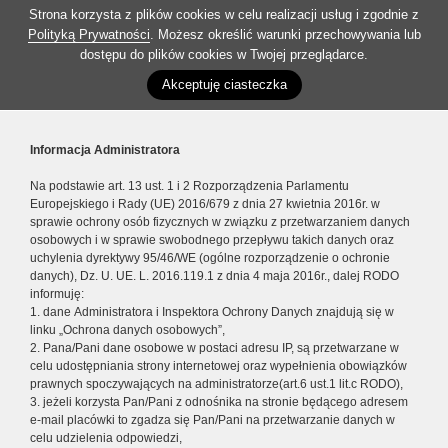
Strona korzysta z plików cookies w celu realizacji usług i zgodnie z
Polityką Prywatności
. Możesz określić warunki przechowywania lub
dostępu do plików cookies w Twojej przeglądarce.
Akceptuję ciasteczka
Informacja Administratora
Na podstawie art. 13 ust. 1 i 2 Rozporządzenia Parlamentu
Europejskiego i Rady (UE) 2016/679 z dnia 27 kwietnia 2016r. w
sprawie ochrony osób fizycznych w związku z przetwarzaniem danych
osobowych i w sprawie swobodnego przepływu takich danych oraz
uchylenia dyrektywy 95/46/WE (ogólne rozporządzenie o ochronie
danych), Dz. U. UE. L. 2016.119.1 z dnia 4 maja 2016r., dalej RODO
informuję:
1. dane Administratora i Inspektora Ochrony Danych znajdują się w
linku „Ochrona danych osobowych”,
2. Pana/Pani dane osobowe w postaci adresu IP, są przetwarzane w
celu udostępniania strony internetowej oraz wypełnienia obowiązków
prawnych spoczywających na administratorze(art.6 ust.1 lit.c RODO),
3. jeżeli korzysta Pan/Pani z odnośnika na stronie będącego adresem
e-mail placówki to zgadza się Pan/Pani na przetwarzanie danych w
celu udzielenia odpowiedzi,