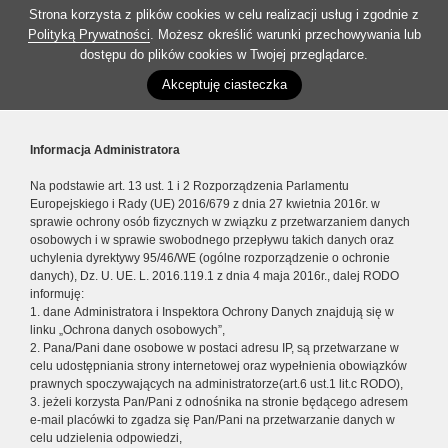
Strona korzysta z plików cookies w celu realizacji usług i zgodnie z
Polityką Prywatności
. Możesz określić warunki przechowywania lub
dostępu do plików cookies w Twojej przeglądarce.
Akceptuję ciasteczka
Informacja Administratora
Na podstawie art. 13 ust. 1 i 2 Rozporządzenia Parlamentu
Europejskiego i Rady (UE) 2016/679 z dnia 27 kwietnia 2016r. w
sprawie ochrony osób fizycznych w związku z przetwarzaniem danych
osobowych i w sprawie swobodnego przepływu takich danych oraz
uchylenia dyrektywy 95/46/WE (ogólne rozporządzenie o ochronie
danych), Dz. U. UE. L. 2016.119.1 z dnia 4 maja 2016r., dalej RODO
informuję:
1. dane Administratora i Inspektora Ochrony Danych znajdują się w
linku „Ochrona danych osobowych”,
2. Pana/Pani dane osobowe w postaci adresu IP, są przetwarzane w
celu udostępniania strony internetowej oraz wypełnienia obowiązków
prawnych spoczywających na administratorze(art.6 ust.1 lit.c RODO),
3. jeżeli korzysta Pan/Pani z odnośnika na stronie będącego adresem
e-mail placówki to zgadza się Pan/Pani na przetwarzanie danych w
celu udzielenia odpowiedzi,