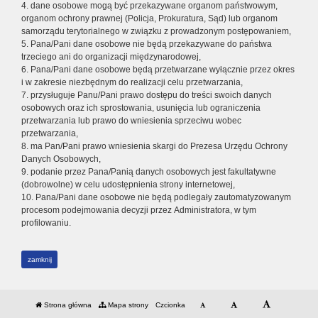
4. dane osobowe mogą być przekazywane organom państwowym,
organom ochrony prawnej (Policja, Prokuratura, Sąd) lub organom
samorządu terytorialnego w związku z prowadzonym postępowaniem,
5. Pana/Pani dane osobowe nie będą przekazywane do państwa
trzeciego ani do organizacji międzynarodowej,
6. Pana/Pani dane osobowe będą przetwarzane wyłącznie przez okres
i w zakresie niezbędnym do realizacji celu przetwarzania,
7. przysługuje Panu/Pani prawo dostępu do treści swoich danych
osobowych oraz ich sprostowania, usunięcia lub ograniczenia
przetwarzania lub prawo do wniesienia sprzeciwu wobec
przetwarzania,
8. ma Pan/Pani prawo wniesienia skargi do Prezesa Urzędu Ochrony
Danych Osobowych,
9. podanie przez Pana/Panią danych osobowych jest fakultatywne
(dobrowolne) w celu udostępnienia strony internetowej,
10. Pana/Pani dane osobowe nie będą podlegały zautomatyzowanym
procesom podejmowania decyzji przez Administratora, w tym
profilowaniu.
zamknij
Strona główna
Mapa strony
Czcionka