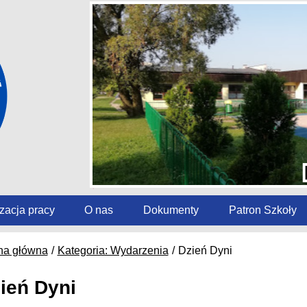
zacja pracy
O nas
Dokumenty
Patron Szkoły
na główna
Kategoria: Wydarzenia
Dzień Dyni
ień Dyni