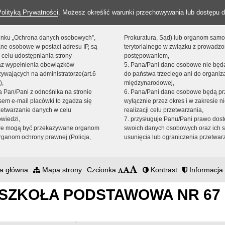
Polityką Prywatności
. Możesz określić warunki przechowywania lub dostępu d
 linku „Ochrona danych osobowych”,
Prokuratura, Sąd) lub organom sam
ne osobowe w postaci adresu IP, są
terytorialnego w związku z prowadz
 celu udostępniania strony
postępowaniem,
raz wypełnienia obowiązków
5. Pana/Pani dane osobowe nie bę
ywających na administratorze(art.6
do państwa trzeciego ani do organiza
),
międzynarodowej,
sta Pan/Pani z odnośnika na stronie
6. Pana/Pani dane osobowe będą pr
em e-mail placówki to zgadza się
wyłącznie przez okres i w zakresie 
zetwarzanie danych w celu
realizacji celu przetwarzania,
owiedzi,
7. przysługuje Panu/Pani prawo dost
we mogą być przekazywane organom
swoich danych osobowych oraz ich s
ganom ochrony prawnej (Policja,
usunięcia lub ograniczenia przetwar
a główna
Mapa strony
Czcionka
Kontrast
Informacja 
SZKOŁA PODSTAWOWA NR 67 