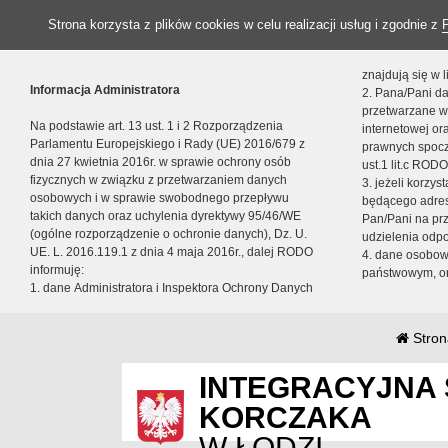
Strona korzysta z plików cookies w celu realizacji usług i zgodnie z
znajdują się w
Informacja Administratora
2. Pana/Pani da
przetwarzane w
Na podstawie art. 13 ust. 1 i 2 Rozporządzenia
internetowej o
Parlamentu Europejskiego i Rady (UE) 2016/679 z
prawnych spocz
dnia 27 kwietnia 2016r. w sprawie ochrony osób
ust.1 lit.c RODO
fizycznych w związku z przetwarzaniem danych
3. jeżeli korzy
osobowych i w sprawie swobodnego przepływu
będącego adres
takich danych oraz uchylenia dyrektywy 95/46/WE
Pan/Pani na pr
(ogólne rozporządzenie o ochronie danych), Dz. U.
udzielenia odp
UE. L. 2016.119.1 z dnia 4 maja 2016r., dalej RODO
4. dane osobo
informuję:
państwowym, or
1. dane Administratora i Inspektora Ochrony Danych
Stron
INTEGRACYJNA 
KORCZAKA
W ŁODZI