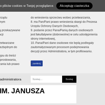
o plików cookies w Twojej przeglądarce.
Akceptuję ciasteczka
orządu
do wniesienia sprzeciwu wobec przetwarzania,
onym
8. ma Pan/Pani prawo wniesienia skargi do Prezesa
Urzędu Ochrony Danych Osobowych,
dą przekazywane
9. podanie przez Pana/Panią danych osobowych
cji
jest fakultatywne (dobrowolne) w celu udostępnienia
strony internetowej,
zetwarzane
10. Pana/Pani dane osobowe nie będą podlegały
niezbędnym do
zautomatyzowanym procesom podejmowania
decyzji przez Administratora, w tym profilowaniu.
ępu do treści
prostowania,
zamknij
zania lub prawo
administratora
Fraza
IM. JANUSZA