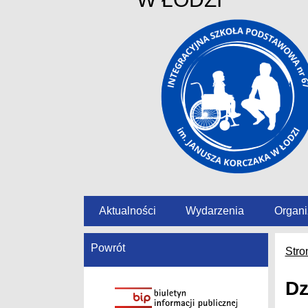
Aktualności
Wydarzenia
Organi
Powrót
Stro
Dz