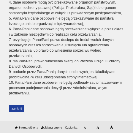
4. dane osobowe mogą być przekazywane organom państwowym,
organom ochrony prawnej (Policja, Prokuratura, Sąd) lub organom
samorządu terytorialnego w związku z prowadzonym postępowaniem,
5. Pana/Pani dane osobowe nie będą przekazywane do państwa
trzeciego ani do organizacji międzynarodowej,
6. Pana/Pani dane osobowe będą przetwarzane wyłącznie przez okres
i w zakresie niezbędnym do realizacji celu przetwarzania,
7. przysługuje Panu/Pani prawo dostępu do treści swoich danych
osobowych oraz ich sprostowania, usunięcia lub ograniczenia
przetwarzania lub prawo do wniesienia sprzeciwu wobec
przetwarzania,
8. ma Pan/Pani prawo wniesienia skargi do Prezesa Urzędu Ochrony
Danych Osobowych,
9. podanie przez Pana/Panią danych osobowych jest fakultatywne
(dobrowolne) w celu udostępnienia strony internetowej,
10. Pana/Pani dane osobowe nie będą podlegały zautomatyzowanym
procesom podejmowania decyzji przez Administratora, w tym
profilowaniu.
zamknij
Strona główna
Mapa strony
Czcionka