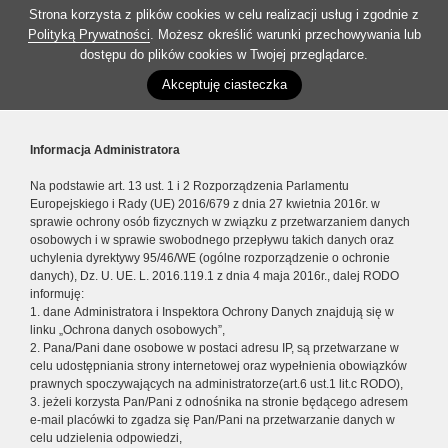
Strona korzysta z plików cookies w celu realizacji usług i zgodnie z
Polityką Prywatności
. Możesz określić warunki przechowywania lub
dostępu do plików cookies w Twojej przeglądarce.
Akceptuję ciasteczka
Informacja Administratora
Na podstawie art. 13 ust. 1 i 2 Rozporządzenia Parlamentu
Europejskiego i Rady (UE) 2016/679 z dnia 27 kwietnia 2016r. w
sprawie ochrony osób fizycznych w związku z przetwarzaniem danych
osobowych i w sprawie swobodnego przepływu takich danych oraz
uchylenia dyrektywy 95/46/WE (ogólne rozporządzenie o ochronie
danych), Dz. U. UE. L. 2016.119.1 z dnia 4 maja 2016r., dalej RODO
informuję:
1. dane Administratora i Inspektora Ochrony Danych znajdują się w
linku „Ochrona danych osobowych”,
2. Pana/Pani dane osobowe w postaci adresu IP, są przetwarzane w
celu udostępniania strony internetowej oraz wypełnienia obowiązków
prawnych spoczywających na administratorze(art.6 ust.1 lit.c RODO),
3. jeżeli korzysta Pan/Pani z odnośnika na stronie będącego adresem
e-mail placówki to zgadza się Pan/Pani na przetwarzanie danych w
celu udzielenia odpowiedzi,