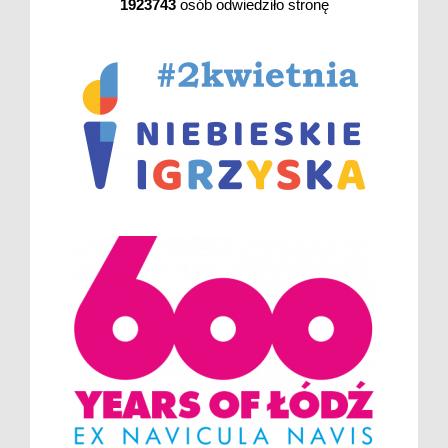
1923743
osób odwiedziło stronę