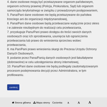
4. dane osobowe mogą być przekazywane organom państwowym,
organom ochrony prawnej (Policja, Prokuratura, Sąd) lub organom
samorządu terytorialnego w związku z prowadzonym postępowaniem,
5. Pana/Pani dane osobowe nie będą przekazywane do państwa
trzeciego ani do organizacji międzynarodowej,
6. Pana/Pani dane osobowe będą przetwarzane wyłącznie przez okres
i w zakresie niezbędnym do realizacji celu przetwarzania,
7. przysługuje Panu/Pani prawo dostępu do treści swoich danych
osobowych oraz ich sprostowania, usunięcia lub ograniczenia
przetwarzania lub prawo do wniesienia sprzeciwu wobec
przetwarzania,
8. ma Pan/Pani prawo wniesienia skargi do Prezesa Urzędu Ochrony
Danych Osobowych,
9. podanie przez Pana/Panią danych osobowych jest fakultatywne
(dobrowolne) w celu udostępnienia strony internetowej,
10. Pana/Pani dane osobowe nie będą podlegały zautomatyzowanym
procesom podejmowania decyzji przez Administratora, w tym
profilowaniu.
zamknij
Strona główna
Mapa strony
Czcionka