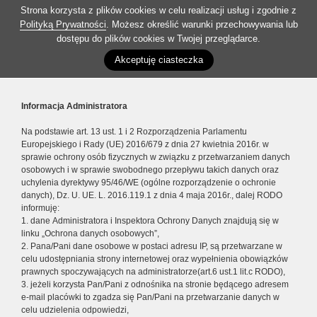
Strona korzysta z plików cookies w celu realizacji usług i zgodnie z
Polityką Prywatności
. Możesz określić warunki przechowywania lub
dostępu do plików cookies w Twojej przeglądarce.
Akceptuję ciasteczka
Informacja Administratora
Na podstawie art. 13 ust. 1 i 2 Rozporządzenia Parlamentu
Europejskiego i Rady (UE) 2016/679 z dnia 27 kwietnia 2016r. w
sprawie ochrony osób fizycznych w związku z przetwarzaniem danych
osobowych i w sprawie swobodnego przepływu takich danych oraz
uchylenia dyrektywy 95/46/WE (ogólne rozporządzenie o ochronie
danych), Dz. U. UE. L. 2016.119.1 z dnia 4 maja 2016r., dalej RODO
informuję:
1. dane Administratora i Inspektora Ochrony Danych znajdują się w
linku „Ochrona danych osobowych”,
2. Pana/Pani dane osobowe w postaci adresu IP, są przetwarzane w
celu udostępniania strony internetowej oraz wypełnienia obowiązków
prawnych spoczywających na administratorze(art.6 ust.1 lit.c RODO),
3. jeżeli korzysta Pan/Pani z odnośnika na stronie będącego adresem
e-mail placówki to zgadza się Pan/Pani na przetwarzanie danych w
celu udzielenia odpowiedzi,