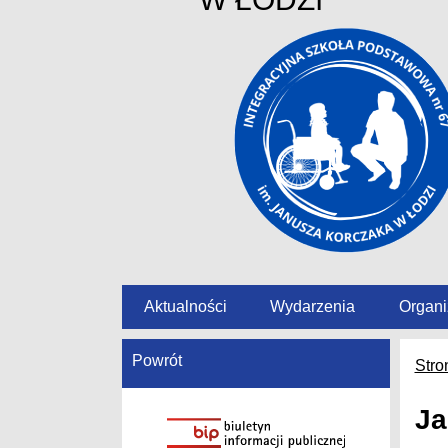
Aktualności
Wydarzenia
Organi
Powrót
Stro
Ja