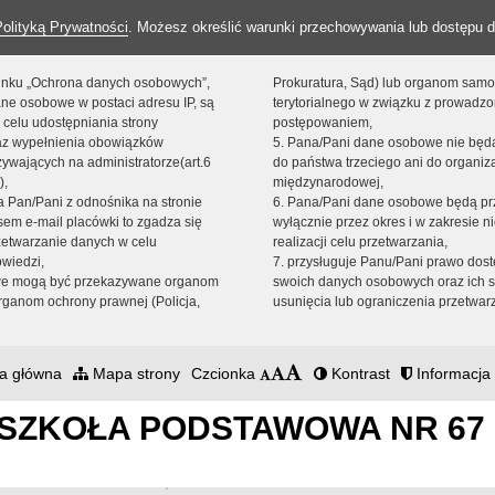
Polityką Prywatności
. Możesz określić warunki przechowywania lub dostępu d
 linku „Ochrona danych osobowych”,
Prokuratura, Sąd) lub organom sam
ne osobowe w postaci adresu IP, są
terytorialnego w związku z prowadz
 celu udostępniania strony
postępowaniem,
raz wypełnienia obowiązków
5. Pana/Pani dane osobowe nie bę
ywających na administratorze(art.6
do państwa trzeciego ani do organiza
),
międzynarodowej,
sta Pan/Pani z odnośnika na stronie
6. Pana/Pani dane osobowe będą pr
em e-mail placówki to zgadza się
wyłącznie przez okres i w zakresie 
zetwarzanie danych w celu
realizacji celu przetwarzania,
owiedzi,
7. przysługuje Panu/Pani prawo dost
we mogą być przekazywane organom
swoich danych osobowych oraz ich s
ganom ochrony prawnej (Policja,
usunięcia lub ograniczenia przetwar
a główna
Mapa strony
Czcionka
Kontrast
Informacja 
SZKOŁA PODSTAWOWA NR 67 