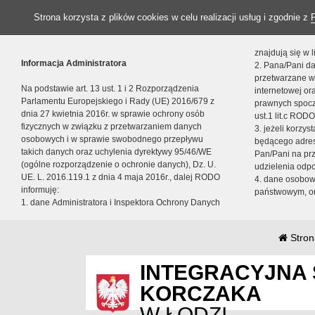
Strona korzysta z plików cookies w celu realizacji usług i zgodnie z
znajdują się w
Informacja Administratora
2. Pana/Pani da
przetwarzane w
Na podstawie art. 13 ust. 1 i 2 Rozporządzenia
internetowej o
Parlamentu Europejskiego i Rady (UE) 2016/679 z
prawnych spocz
dnia 27 kwietnia 2016r. w sprawie ochrony osób
ust.1 lit.c RODO
fizycznych w związku z przetwarzaniem danych
3. jeżeli korzy
osobowych i w sprawie swobodnego przepływu
będącego adres
takich danych oraz uchylenia dyrektywy 95/46/WE
Pan/Pani na pr
(ogólne rozporządzenie o ochronie danych), Dz. U.
udzielenia odp
UE. L. 2016.119.1 z dnia 4 maja 2016r., dalej RODO
4. dane osobo
informuję:
państwowym, or
1. dane Administratora i Inspektora Ochrony Danych
Stron
INTEGRACYJNA 
KORCZAKA
W ŁODZI