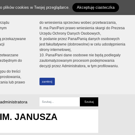
o plików cookies w Twojej przeglądarce.
Akceptuję ciasteczka
orządu
do wniesienia sprzeciwu wobec przetwarzania,
onym
8. ma Pan/Pani prawo wniesienia skargi do Prezesa
Urzędu Ochrony Danych Osobowych,
dą przekazywane
9. podanie przez Pana/Panią danych osobowych
cji
jest fakultatywne (dobrowolne) w celu udostępnienia
strony internetowej,
zetwarzane
10. Pana/Pani dane osobowe nie będą podlegały
niezbędnym do
zautomatyzowanym procesom podejmowania
decyzji przez Administratora, w tym profilowaniu.
ępu do treści
prostowania,
zamknij
zania lub prawo
administratora
Fraza
IM. JANUSZA