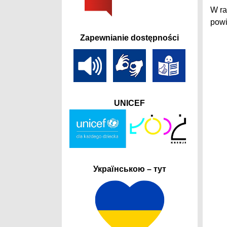
W ra
powi
Zapewnianie dostępności
UNICEF
Українською – тут