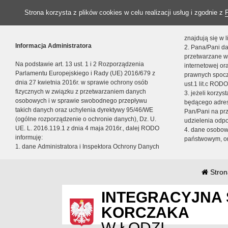
Strona korzysta z plików cookies w celu realizacji usług i zgodnie z
znajdują się w
Informacja Administratora
2. Pana/Pani da
przetwarzane w
Na podstawie art. 13 ust. 1 i 2 Rozporządzenia
internetowej o
Parlamentu Europejskiego i Rady (UE) 2016/679 z
prawnych spocz
dnia 27 kwietnia 2016r. w sprawie ochrony osób
ust.1 lit.c RODO
fizycznych w związku z przetwarzaniem danych
3. jeżeli korzy
osobowych i w sprawie swobodnego przepływu
będącego adres
takich danych oraz uchylenia dyrektywy 95/46/WE
Pan/Pani na pr
(ogólne rozporządzenie o ochronie danych), Dz. U.
udzielenia odp
UE. L. 2016.119.1 z dnia 4 maja 2016r., dalej RODO
4. dane osobo
informuję:
państwowym, or
1. dane Administratora i Inspektora Ochrony Danych
Stron
INTEGRACYJNA 
KORCZAKA
W ŁODZI