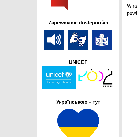
W ra
powi
Zapewnianie dostępności
UNICEF
Українською – тут