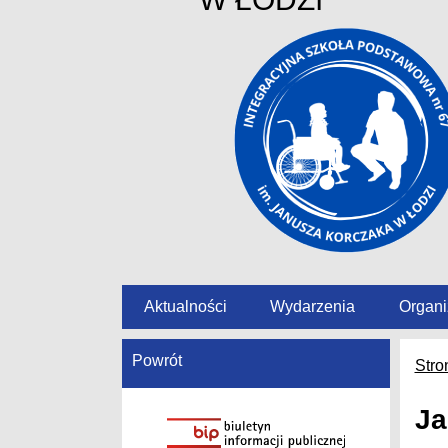
Aktualności
Wydarzenia
Organi
Powrót
Stro
Ja