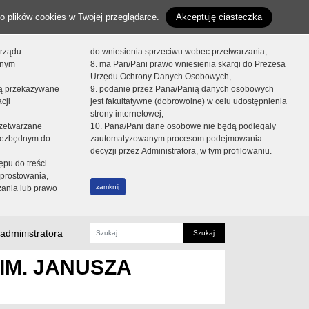
o plików cookies w Twojej przeglądarce.
Akceptuję ciasteczka
orządu
do wniesienia sprzeciwu wobec przetwarzania,
onym
8. ma Pan/Pani prawo wniesienia skargi do Prezesa
Urzędu Ochrony Danych Osobowych,
dą przekazywane
9. podanie przez Pana/Panią danych osobowych
cji
jest fakultatywne (dobrowolne) w celu udostępnienia
strony internetowej,
zetwarzane
10. Pana/Pani dane osobowe nie będą podlegały
niezbędnym do
zautomatyzowanym procesom podejmowania
decyzji przez Administratora, w tym profilowaniu.
ępu do treści
prostowania,
zamknij
zania lub prawo
administratora
Fraza
IM. JANUSZA