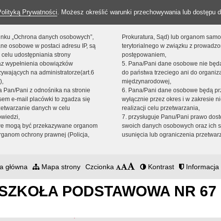
Polityką Prywatności
. Możesz określić warunki przechowywania lub dostępu d
 linku „Ochrona danych osobowych”,
Prokuratura, Sąd) lub organom sam
ne osobowe w postaci adresu IP, są
terytorialnego w związku z prowadz
 celu udostępniania strony
postępowaniem,
raz wypełnienia obowiązków
5. Pana/Pani dane osobowe nie bę
ywających na administratorze(art.6
do państwa trzeciego ani do organiza
),
międzynarodowej,
sta Pan/Pani z odnośnika na stronie
6. Pana/Pani dane osobowe będą pr
em e-mail placówki to zgadza się
wyłącznie przez okres i w zakresie 
zetwarzanie danych w celu
realizacji celu przetwarzania,
owiedzi,
7. przysługuje Panu/Pani prawo dost
we mogą być przekazywane organom
swoich danych osobowych oraz ich s
ganom ochrony prawnej (Policja,
usunięcia lub ograniczenia przetwar
a główna
Mapa strony
Czcionka
Kontrast
Informacja 
SZKOŁA PODSTAWOWA NR 67 