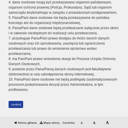
4. dane osobowe mogą być przekazywane organom państwowym,
organom ochrony prawnej (Policja, Prokuratura, Sąd) lub organom
samorządu terytorialnego w związku z prowadzonym postępowaniem,
5. Pana/Pani dane osobowe nie będą przekazywane do państwa
trzeciego ani do organizacji międzynarodowej,
6. Pana/Pani dane osobowe będą przetwarzane wyłącznie przez okres
i w zakresie niezbędnym do realizacji celu przetwarzania,
7. przysługuje Panu/Pani prawo dostępu do treści swoich danych
osobowych oraz ich sprostowania, usunięcia lub ograniczenia
przetwarzania lub prawo do wniesienia sprzeciwu wobec
przetwarzania,
8. ma Pan/Pani prawo wniesienia skargi do Prezesa Urzędu Ochrony
Danych Osobowych,
9. podanie przez Pana/Panią danych osobowych jest fakultatywne
(dobrowolne) w celu udostępnienia strony internetowej,
10. Pana/Pani dane osobowe nie będą podlegały zautomatyzowanym
procesom podejmowania decyzji przez Administratora, w tym
profilowaniu.
zamknij
Strona główna
Mapa strony
Czcionka