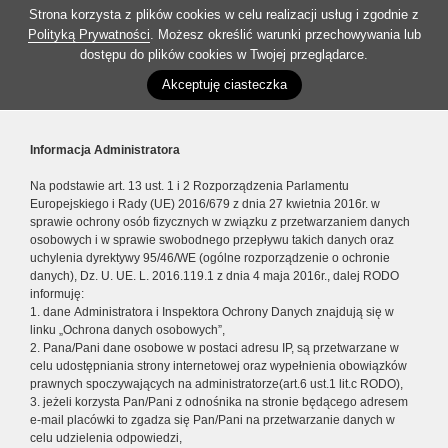
Strona korzysta z plików cookies w celu realizacji usług i zgodnie z
Polityką Prywatności
. Możesz określić warunki przechowywania lub
dostępu do plików cookies w Twojej przeglądarce.
Akceptuję ciasteczka
Informacja Administratora
Na podstawie art. 13 ust. 1 i 2 Rozporządzenia Parlamentu
Europejskiego i Rady (UE) 2016/679 z dnia 27 kwietnia 2016r. w
sprawie ochrony osób fizycznych w związku z przetwarzaniem danych
osobowych i w sprawie swobodnego przepływu takich danych oraz
uchylenia dyrektywy 95/46/WE (ogólne rozporządzenie o ochronie
danych), Dz. U. UE. L. 2016.119.1 z dnia 4 maja 2016r., dalej RODO
informuję:
1. dane Administratora i Inspektora Ochrony Danych znajdują się w
linku „Ochrona danych osobowych”,
2. Pana/Pani dane osobowe w postaci adresu IP, są przetwarzane w
celu udostępniania strony internetowej oraz wypełnienia obowiązków
prawnych spoczywających na administratorze(art.6 ust.1 lit.c RODO),
3. jeżeli korzysta Pan/Pani z odnośnika na stronie będącego adresem
e-mail placówki to zgadza się Pan/Pani na przetwarzanie danych w
celu udzielenia odpowiedzi,