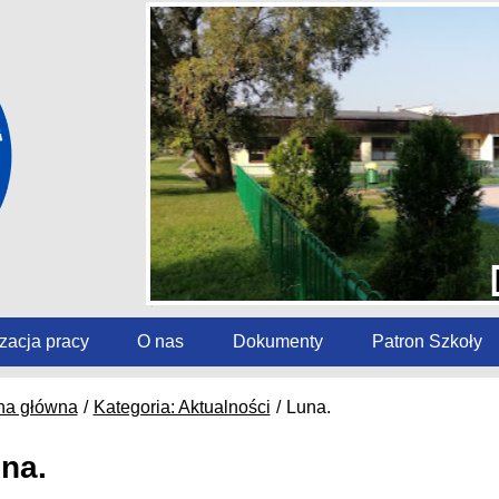
zacja pracy
O nas
Dokumenty
Patron Szkoły
na główna
Kategoria: Aktualności
Luna.
na.