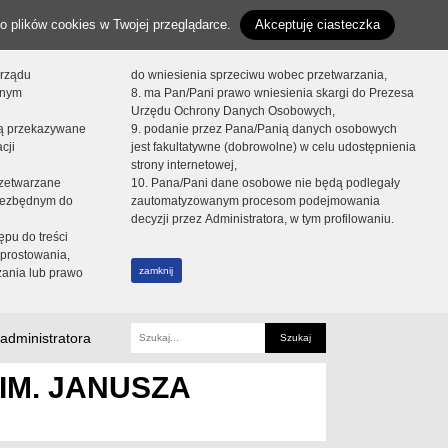
o plików cookies w Twojej przeglądarce.
Akceptuję ciasteczka
orządu
do wniesienia sprzeciwu wobec przetwarzania,
onym
8. ma Pan/Pani prawo wniesienia skargi do Prezesa
Urzędu Ochrony Danych Osobowych,
dą przekazywane
9. podanie przez Pana/Panią danych osobowych
cji
jest fakultatywne (dobrowolne) w celu udostępnienia
strony internetowej,
zetwarzane
10. Pana/Pani dane osobowe nie będą podlegały
niezbędnym do
zautomatyzowanym procesom podejmowania
decyzji przez Administratora, w tym profilowaniu.
ępu do treści
prostowania,
zamknij
zania lub prawo
administratora
Fraza
IM. JANUSZA