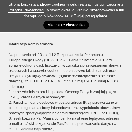
Strona korzysta z plików cookies w celu realizacji usług i zgodnie z
Polityką Prywatności
. Możesz określić warunki przechowywania lub
dostępu do plików cookies w Twojej przeglądarce.
Akceptuję ciasteczka
Informacja Administratora
Na podstawie art. 13 ust. 1 i 2 Rozporządzenia Parlamentu
Europejskiego i Rady (UE) 2016/679 z dnia 27 kwietnia 2016r. w
sprawie ochrony osób fizycznych w związku z przetwarzaniem danych
osobowych i w sprawie swobodnego przepływu takich danych oraz
uchylenia dyrektywy 95/46/WE (ogólne rozporządzenie o ochronie
danych), Dz. U. UE. L. 2016.119.1 z dnia 4 maja 2016r., dalej RODO
informuję:
1. dane Administratora i Inspektora Ochrony Danych znajdują się w
linku „Ochrona danych osobowych”,
2. Pana/Pani dane osobowe w postaci adresu IP, są przetwarzane w
celu udostępniania strony internetowej oraz wypełnienia obowiązków
prawnych spoczywających na administratorze(art.6 ust.1 lit.c RODO),
3. jeżeli korzysta Pan/Pani z odnośnika na stronie będącego adresem
e-mail placówki to zgadza się Pan/Pani na przetwarzanie danych w
celu udzielenia odpowiedzi,