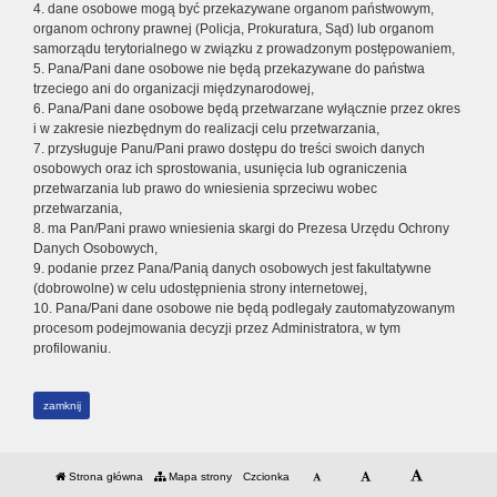
4. dane osobowe mogą być przekazywane organom państwowym,
organom ochrony prawnej (Policja, Prokuratura, Sąd) lub organom
samorządu terytorialnego w związku z prowadzonym postępowaniem,
5. Pana/Pani dane osobowe nie będą przekazywane do państwa
trzeciego ani do organizacji międzynarodowej,
6. Pana/Pani dane osobowe będą przetwarzane wyłącznie przez okres
i w zakresie niezbędnym do realizacji celu przetwarzania,
7. przysługuje Panu/Pani prawo dostępu do treści swoich danych
osobowych oraz ich sprostowania, usunięcia lub ograniczenia
przetwarzania lub prawo do wniesienia sprzeciwu wobec
przetwarzania,
8. ma Pan/Pani prawo wniesienia skargi do Prezesa Urzędu Ochrony
Danych Osobowych,
9. podanie przez Pana/Panią danych osobowych jest fakultatywne
(dobrowolne) w celu udostępnienia strony internetowej,
10. Pana/Pani dane osobowe nie będą podlegały zautomatyzowanym
procesom podejmowania decyzji przez Administratora, w tym
profilowaniu.
zamknij
Strona główna
Mapa strony
Czcionka