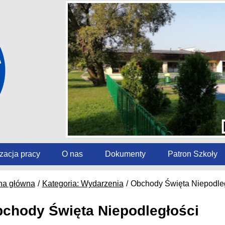
zacja pracy
O nas
Dokumenty
Patron Szkoły
na główna
Kategoria: Wydarzenia
Obchody Święta Niepodle
chody Święta Niepodległości