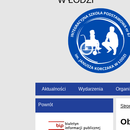
Aktualności
Wydarzenia
Organi
Powrót
Stro
Ob