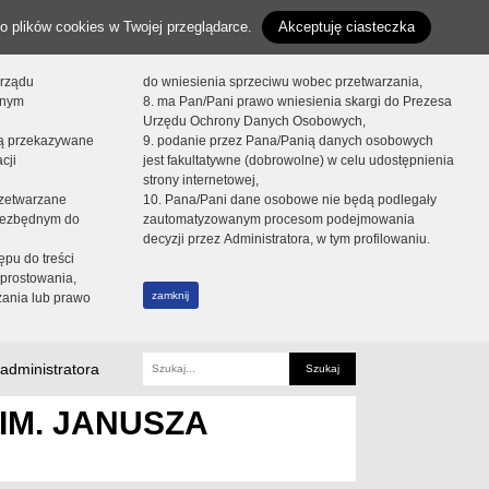
o plików cookies w Twojej przeglądarce.
Akceptuję ciasteczka
orządu
do wniesienia sprzeciwu wobec przetwarzania,
onym
8. ma Pan/Pani prawo wniesienia skargi do Prezesa
Urzędu Ochrony Danych Osobowych,
dą przekazywane
9. podanie przez Pana/Panią danych osobowych
cji
jest fakultatywne (dobrowolne) w celu udostępnienia
strony internetowej,
zetwarzane
10. Pana/Pani dane osobowe nie będą podlegały
niezbędnym do
zautomatyzowanym procesom podejmowania
decyzji przez Administratora, w tym profilowaniu.
ępu do treści
prostowania,
zamknij
zania lub prawo
administratora
Fraza
IM. JANUSZA