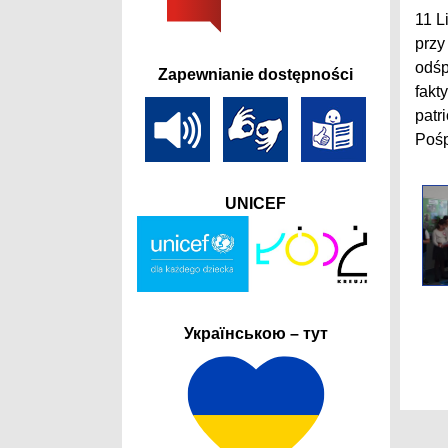
11 L
przy
odśp
Zapewnianie dostępności
fakt
patr
Pośp
UNICEF
Українською – тут