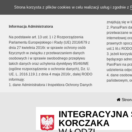
Strona korzysta z plików cookies w celu realizacji usług i zgodnie z
znajdują się w
Informacja Administratora
2. Pana/Pani da
przetwarzane w
Na podstawie art. 13 ust. 1 i 2 Rozporządzenia
internetowej o
Parlamentu Europejskiego i Rady (UE) 2016/679 z
prawnych spocz
dnia 27 kwietnia 2016r. w sprawie ochrony osób
ust.1 lit.c RODO
fizycznych w związku z przetwarzaniem danych
3. jeżeli korzy
osobowych i w sprawie swobodnego przepływu
będącego adres
takich danych oraz uchylenia dyrektywy 95/46/WE
Pan/Pani na pr
(ogólne rozporządzenie o ochronie danych), Dz. U.
udzielenia odp
UE. L. 2016.119.1 z dnia 4 maja 2016r., dalej RODO
4. dane osobo
informuję:
państwowym, or
1. dane Administratora i Inspektora Ochrony Danych
Stron
INTEGRACYJNA 
KORCZAKA
W ŁODZI