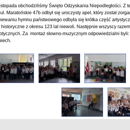
istopada obchodziliśmy Święto Odzyskania Niepodległości. Z tej
 ul. Maratońskie 47b odbył się uroczysty apel, który został zorga
iewaniu hymnu państwowego odbyła się krótka część artystyc
y historyczne z okresu 123 lat niewoli. Następnie wszyscy raze
iotycznych. Za montaż słowno-muzycznym odpowiedzialni byli: M
iech.