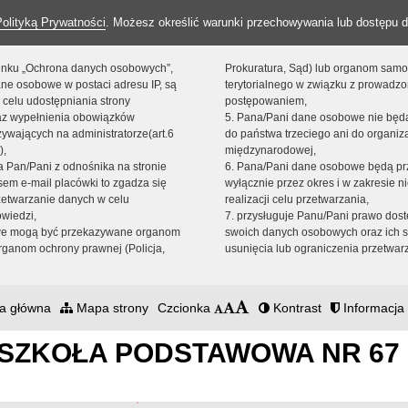
Polityką Prywatności
. Możesz określić warunki przechowywania lub dostępu d
 linku „Ochrona danych osobowych”,
Prokuratura, Sąd) lub organom sam
ne osobowe w postaci adresu IP, są
terytorialnego w związku z prowadz
 celu udostępniania strony
postępowaniem,
raz wypełnienia obowiązków
5. Pana/Pani dane osobowe nie bę
ywających na administratorze(art.6
do państwa trzeciego ani do organiza
),
międzynarodowej,
sta Pan/Pani z odnośnika na stronie
6. Pana/Pani dane osobowe będą pr
em e-mail placówki to zgadza się
wyłącznie przez okres i w zakresie 
zetwarzanie danych w celu
realizacji celu przetwarzania,
owiedzi,
7. przysługuje Panu/Pani prawo dost
we mogą być przekazywane organom
swoich danych osobowych oraz ich s
ganom ochrony prawnej (Policja,
usunięcia lub ograniczenia przetwar
a główna
Mapa strony
Czcionka
Kontrast
Informacja 
SZKOŁA PODSTAWOWA NR 67 