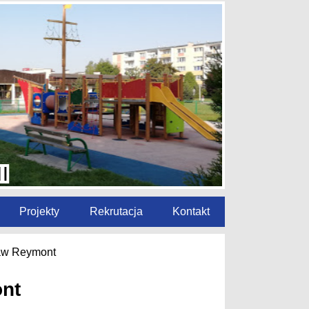
Projekty
Rekrutacja
Kontakt
ław Reymont
ont