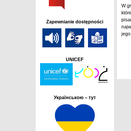
W gr
któr
pisa
Zapewnianie dostępności
najw
jego
UNICEF
Українською – тут