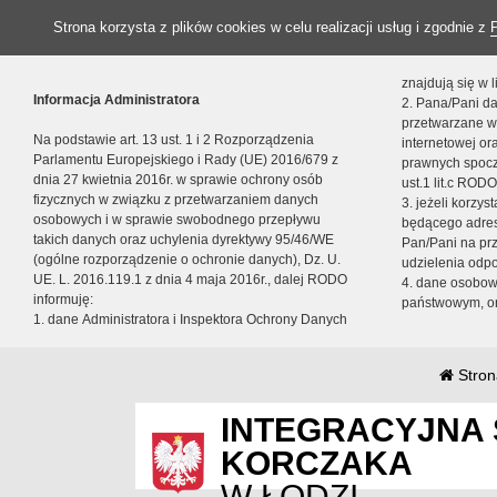
Strona korzysta z plików cookies w celu realizacji usług i zgodnie z
znajdują się w
Informacja Administratora
2. Pana/Pani da
przetwarzane w
Na podstawie art. 13 ust. 1 i 2 Rozporządzenia
internetowej o
Parlamentu Europejskiego i Rady (UE) 2016/679 z
prawnych spocz
dnia 27 kwietnia 2016r. w sprawie ochrony osób
ust.1 lit.c RODO
fizycznych w związku z przetwarzaniem danych
3. jeżeli korzy
osobowych i w sprawie swobodnego przepływu
będącego adres
takich danych oraz uchylenia dyrektywy 95/46/WE
Pan/Pani na pr
(ogólne rozporządzenie o ochronie danych), Dz. U.
udzielenia odp
UE. L. 2016.119.1 z dnia 4 maja 2016r., dalej RODO
4. dane osobo
informuję:
państwowym, or
1. dane Administratora i Inspektora Ochrony Danych
Stron
INTEGRACYJNA 
KORCZAKA
W ŁODZI