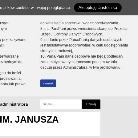
o plików cookies w Twojej przeglądarce.
Akceptuję ciasteczka
orządu
do wniesienia sprzeciwu wobec przetwarzania,
onym
8. ma Pan/Pani prawo wniesienia skargi do Prezesa
Urzędu Ochrony Danych Osobowych,
dą przekazywane
9. podanie przez Pana/Panią danych osobowych
cji
jest fakultatywne (dobrowolne) w celu udostępnienia
strony internetowej,
zetwarzane
10. Pana/Pani dane osobowe nie będą podlegały
niezbędnym do
zautomatyzowanym procesom podejmowania
decyzji przez Administratora, w tym profilowaniu.
ępu do treści
prostowania,
zamknij
zania lub prawo
administratora
Fraza
IM. JANUSZA