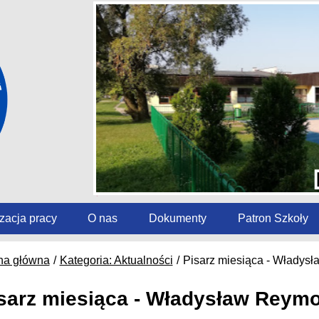
zacja pracy
O nas
Dokumenty
Patron Szkoły
na główna
Kategoria: Aktualności
Pisarz miesiąca - Władys
sarz miesiąca - Władysław Reym