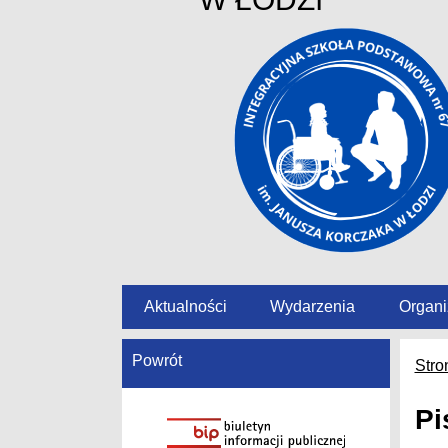
Aktualności
Wydarzenia
Organi
Powrót
Stro
Pi