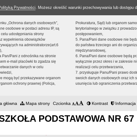
Polityką Prywatności
. Możesz określić warunki przechowywania lub dostępu d
 linku „Ochrona danych osobowych”,
Prokuratura, Sąd) lub organom sam
ne osobowe w postaci adresu IP, są
terytorialnego w związku z prowadz
 celu udostępniania strony
postępowaniem,
raz wypełnienia obowiązków
5. Pana/Pani dane osobowe nie bę
ywających na administratorze(art.6
do państwa trzeciego ani do organiza
),
międzynarodowej,
sta Pan/Pani z odnośnika na stronie
6. Pana/Pani dane osobowe będą pr
em e-mail placówki to zgadza się
wyłącznie przez okres i w zakresie 
zetwarzanie danych w celu
realizacji celu przetwarzania,
owiedzi,
7. przysługuje Panu/Pani prawo dost
we mogą być przekazywane organom
swoich danych osobowych oraz ich s
ganom ochrony prawnej (Policja,
usunięcia lub ograniczenia przetwar
a główna
Mapa strony
Czcionka
Kontrast
Informacja 
SZKOŁA PODSTAWOWA NR 67 