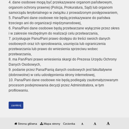
4. dane osobowe mogą być przekazywane organom państwowym,
organom ochrony prawnej (Policja, Prokuratura, Sąd) lub organom
samorządu terytorialnego w związku z prowadzonym postępowaniem,
5. Pana/Pani dane osobowe nie będą przekazywane do państwa
trzeciego ani do organizacji międzynarodowej,
6. Pana/Pani dane osobowe będą przetwarzane wyłącznie przez okres
i w zakresie niezbędnym do realizacji celu przetwarzania,
7. przysługuje Panu/Pani prawo dostępu do treści swoich danych
osobowych oraz ich sprostowania, usunięcia lub ograniczenia
przetwarzania lub prawo do wniesienia sprzeciwu wobec
przetwarzania,
8. ma Pan/Pani prawo wniesienia skargi do Prezesa Urzędu Ochrony
Danych Osobowych,
9. podanie przez Pana/Panią danych osobowych jest fakultatywne
(dobrowolne) w celu udostępnienia strony internetowej,
10. Pana/Pani dane osobowe nie będą podlegały zautomatyzowanym
procesom podejmowania decyzji przez Administratora, w tym
profilowaniu.
zamknij
Strona główna
Mapa strony
Czcionka