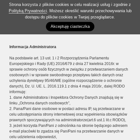
Strona korzysta z plików cookies w celu realizacji usług i zgodnie z
Polityką Prywatności
. Możesz określić warunki przechowywania lub
dostępu do plików cookies w Twojej przeglądarce.
Akceptuję ciasteczka
Informacja Administratora
Na podstawie art. 13 ust. 1 i 2 Rozporządzenia Parlamentu
Europejskiego i Rady (UE) 2016/679 z dnia 27 kwietnia 2016r. w
sprawie ochrony osób fizycznych w związku z przetwarzaniem danych
osobowych i w sprawie swobodnego przepływu takich danych oraz
uchylenia dyrektywy 95/46/WE (ogólne rozporządzenie o ochronie
danych), Dz. U. UE. L. 2016.119.1 z dnia 4 maja 2016r., dalej RODO
informuję:
1. dane Administratora i Inspektora Ochrony Danych znajdują się w
linku „Ochrona danych osobowych”,
2. Pana/Pani dane osobowe w postaci adresu IP, są przetwarzane w
celu udostępniania strony internetowej oraz wypełnienia obowiązków
prawnych spoczywających na administratorze(art.6 ust.1 lit.c RODO),
3. jeżeli korzysta Pan/Pani z odnośnika na stronie będącego adresem
e-mail placówki to zgadza się Pan/Pani na przetwarzanie danych w
celu udzielenia odpowiedzi,