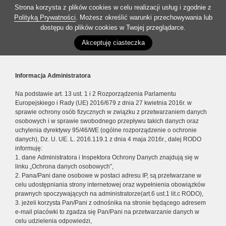
Strona korzysta z plików cookies w celu realizacji usług i zgodnie z
Polityką Prywatności
. Możesz określić warunki przechowywania lub
dostępu do plików cookies w Twojej przeglądarce.
Akceptuję ciasteczka
Informacja Administratora
Na podstawie art. 13 ust. 1 i 2 Rozporządzenia Parlamentu
Europejskiego i Rady (UE) 2016/679 z dnia 27 kwietnia 2016r. w
sprawie ochrony osób fizycznych w związku z przetwarzaniem danych
osobowych i w sprawie swobodnego przepływu takich danych oraz
uchylenia dyrektywy 95/46/WE (ogólne rozporządzenie o ochronie
danych), Dz. U. UE. L. 2016.119.1 z dnia 4 maja 2016r., dalej RODO
informuję:
1. dane Administratora i Inspektora Ochrony Danych znajdują się w
linku „Ochrona danych osobowych”,
2. Pana/Pani dane osobowe w postaci adresu IP, są przetwarzane w
celu udostępniania strony internetowej oraz wypełnienia obowiązków
prawnych spoczywających na administratorze(art.6 ust.1 lit.c RODO),
3. jeżeli korzysta Pan/Pani z odnośnika na stronie będącego adresem
e-mail placówki to zgadza się Pan/Pani na przetwarzanie danych w
celu udzielenia odpowiedzi,