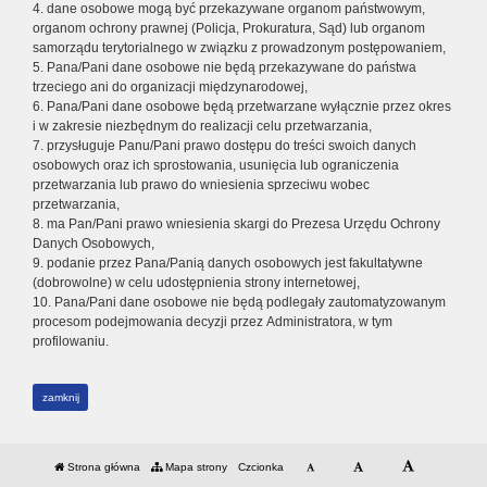
4. dane osobowe mogą być przekazywane organom państwowym,
organom ochrony prawnej (Policja, Prokuratura, Sąd) lub organom
samorządu terytorialnego w związku z prowadzonym postępowaniem,
5. Pana/Pani dane osobowe nie będą przekazywane do państwa
trzeciego ani do organizacji międzynarodowej,
6. Pana/Pani dane osobowe będą przetwarzane wyłącznie przez okres
i w zakresie niezbędnym do realizacji celu przetwarzania,
7. przysługuje Panu/Pani prawo dostępu do treści swoich danych
osobowych oraz ich sprostowania, usunięcia lub ograniczenia
przetwarzania lub prawo do wniesienia sprzeciwu wobec
przetwarzania,
8. ma Pan/Pani prawo wniesienia skargi do Prezesa Urzędu Ochrony
Danych Osobowych,
9. podanie przez Pana/Panią danych osobowych jest fakultatywne
(dobrowolne) w celu udostępnienia strony internetowej,
10. Pana/Pani dane osobowe nie będą podlegały zautomatyzowanym
procesom podejmowania decyzji przez Administratora, w tym
profilowaniu.
zamknij
Strona główna
Mapa strony
Czcionka