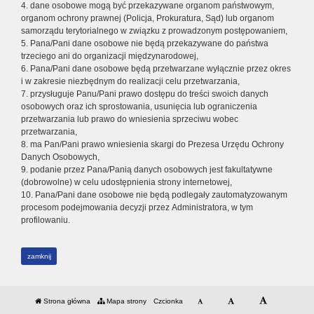
4. dane osobowe mogą być przekazywane organom państwowym,
organom ochrony prawnej (Policja, Prokuratura, Sąd) lub organom
samorządu terytorialnego w związku z prowadzonym postępowaniem,
5. Pana/Pani dane osobowe nie będą przekazywane do państwa
trzeciego ani do organizacji międzynarodowej,
6. Pana/Pani dane osobowe będą przetwarzane wyłącznie przez okres
i w zakresie niezbędnym do realizacji celu przetwarzania,
7. przysługuje Panu/Pani prawo dostępu do treści swoich danych
osobowych oraz ich sprostowania, usunięcia lub ograniczenia
przetwarzania lub prawo do wniesienia sprzeciwu wobec
przetwarzania,
8. ma Pan/Pani prawo wniesienia skargi do Prezesa Urzędu Ochrony
Danych Osobowych,
9. podanie przez Pana/Panią danych osobowych jest fakultatywne
(dobrowolne) w celu udostępnienia strony internetowej,
10. Pana/Pani dane osobowe nie będą podlegały zautomatyzowanym
procesom podejmowania decyzji przez Administratora, w tym
profilowaniu.
zamknij
Strona główna
Mapa strony
Czcionka