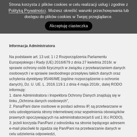
Strona korzysta z plików cookies w celu realizacji usług i zgodnie z
Polityką Prywatności
. Możesz określić warunki przechowywania lub
dostępu do plików cookies w Twojej przeglądarce.
Akceptuję ciasteczka
Informacja Administratora
Na podstawie art. 13 ust. 1 i 2 Rozporządzenia Parlamentu
Europejskiego i Rady (UE) 2016/679 z dnia 27 kwietnia 2016r. w
sprawie ochrony osób fizycznych w związku z przetwarzaniem danych
osobowych i w sprawie swobodnego przepływu takich danych oraz
uchylenia dyrektywy 95/46/WE (ogólne rozporządzenie o ochronie
danych), Dz. U. UE. L. 2016.119.1 z dnia 4 maja 2016r., dalej RODO
informuję:
1. dane Administratora i Inspektora Ochrony Danych znajdują się w
linku „Ochrona danych osobowych”,
2. Pana/Pani dane osobowe w postaci adresu IP, są przetwarzane w
celu udostępniania strony internetowej oraz wypełnienia obowiązków
prawnych spoczywających na administratorze(art.6 ust.1 lit.c RODO),
3. jeżeli korzysta Pan/Pani z odnośnika na stronie będącego adresem
e-mail placówki to zgadza się Pan/Pani na przetwarzanie danych w
celu udzielenia odpowiedzi,