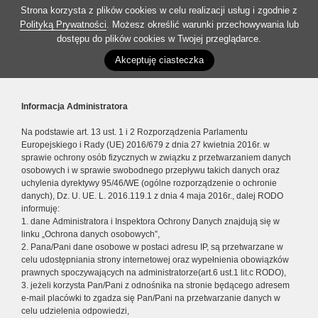
Strona korzysta z plików cookies w celu realizacji usług i zgodnie z
Polityką Prywatności
. Możesz określić warunki przechowywania lub
dostępu do plików cookies w Twojej przeglądarce.
Akceptuję ciasteczka
Informacja Administratora
Na podstawie art. 13 ust. 1 i 2 Rozporządzenia Parlamentu
Europejskiego i Rady (UE) 2016/679 z dnia 27 kwietnia 2016r. w
sprawie ochrony osób fizycznych w związku z przetwarzaniem danych
osobowych i w sprawie swobodnego przepływu takich danych oraz
uchylenia dyrektywy 95/46/WE (ogólne rozporządzenie o ochronie
danych), Dz. U. UE. L. 2016.119.1 z dnia 4 maja 2016r., dalej RODO
informuję:
1. dane Administratora i Inspektora Ochrony Danych znajdują się w
linku „Ochrona danych osobowych”,
2. Pana/Pani dane osobowe w postaci adresu IP, są przetwarzane w
celu udostępniania strony internetowej oraz wypełnienia obowiązków
prawnych spoczywających na administratorze(art.6 ust.1 lit.c RODO),
3. jeżeli korzysta Pan/Pani z odnośnika na stronie będącego adresem
e-mail placówki to zgadza się Pan/Pani na przetwarzanie danych w
celu udzielenia odpowiedzi,