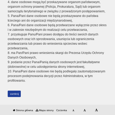
4. dane osobowe mogą być przekazywane organom państwowym,
organom ochrony prawnej (Policja, Prokuratura, Sąd) lub organom
samorządu terytorialnego w związku z prowadzonym postępowaniem,
5. Pana/Pani dane osobowe nie będą przekazywane do państwa
trzeciego ani do organizacji międzynarodowej,
6. Pana/Pani dane osobowe będą przetwarzane wyłącznie przez okres
i w zakresie niezbędnym do realizacji celu przetwarzania,
7. przysługuje Panu/Pani prawo dostępu do treści swoich danych
osobowych oraz ich sprostowania, usunięcia lub ograniczenia
przetwarzania lub prawo do wniesienia sprzeciwu wobec
przetwarzania,
8. ma Pan/Pani prawo wniesienia skargi do Prezesa Urzędu Ochrony
Danych Osobowych,
9. podanie przez Pana/Panią danych osobowych jest fakultatywne
(dobrowolne) w celu udostępnienia strony internetowej,
10. Pana/Pani dane osobowe nie będą podlegały zautomatyzowanym
procesom podejmowania decyzji przez Administratora, w tym
profilowaniu.
zamknij
Strona główna
Mapa strony
Czcionka