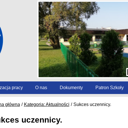
zacja pracy
O nas
Dokumenty
Patron Szkoły
na główna
Kategoria: Aktualności
Sukces uczennicy.
kces uczennicy.