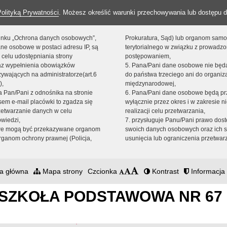
Polityką Prywatności
. Możesz określić warunki przechowywania lub dostępu d
 linku „Ochrona danych osobowych”,
Prokuratura, Sąd) lub organom sam
ne osobowe w postaci adresu IP, są
terytorialnego w związku z prowadz
 celu udostępniania strony
postępowaniem,
raz wypełnienia obowiązków
5. Pana/Pani dane osobowe nie bę
ywających na administratorze(art.6
do państwa trzeciego ani do organiza
),
międzynarodowej,
sta Pan/Pani z odnośnika na stronie
6. Pana/Pani dane osobowe będą pr
em e-mail placówki to zgadza się
wyłącznie przez okres i w zakresie 
zetwarzanie danych w celu
realizacji celu przetwarzania,
owiedzi,
7. przysługuje Panu/Pani prawo dost
we mogą być przekazywane organom
swoich danych osobowych oraz ich s
ganom ochrony prawnej (Policja,
usunięcia lub ograniczenia przetwar
a główna
Mapa strony
Czcionka
Kontrast
Informacja 
SZKOŁA PODSTAWOWA NR 67 