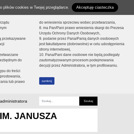
o plików cookies w Twojej przeglądarce.
Akceptuję ciasteczka
orządu
do wniesienia sprzeciwu wobec przetwarzania,
onym
8. ma Pan/Pani prawo wniesienia skargi do Prezesa
Urzędu Ochrony Danych Osobowych,
dą przekazywane
9. podanie przez Pana/Panią danych osobowych
cji
jest fakultatywne (dobrowolne) w celu udostępnienia
strony internetowej,
zetwarzane
10. Pana/Pani dane osobowe nie będą podlegały
niezbędnym do
zautomatyzowanym procesom podejmowania
decyzji przez Administratora, w tym profilowaniu.
ępu do treści
prostowania,
zamknij
zania lub prawo
administratora
Fraza
IM. JANUSZA