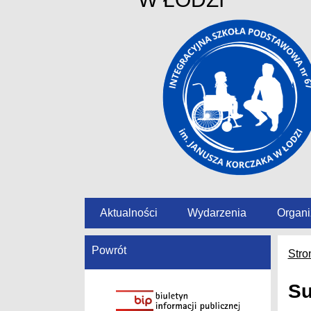
Aktualności
Wydarzenia
Organi
Powrót
Stro
Su