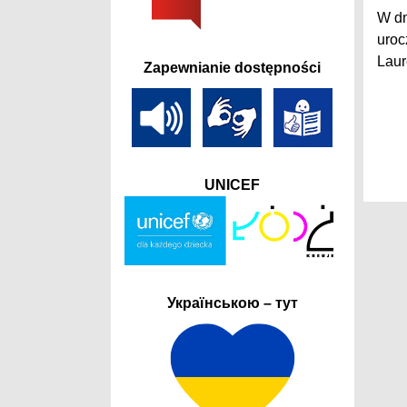
W dn
uroc
Laur
Zapewnianie dostępności
UNICEF
Українською – тут