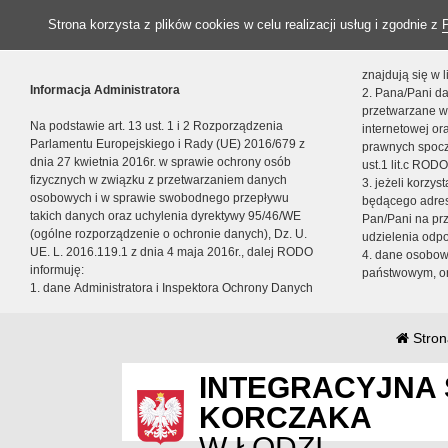
Strona korzysta z plików cookies w celu realizacji usług i zgodnie z
znajdują się w
Informacja Administratora
2. Pana/Pani da
przetwarzane w
Na podstawie art. 13 ust. 1 i 2 Rozporządzenia
internetowej o
Parlamentu Europejskiego i Rady (UE) 2016/679 z
prawnych spocz
dnia 27 kwietnia 2016r. w sprawie ochrony osób
ust.1 lit.c RODO
fizycznych w związku z przetwarzaniem danych
3. jeżeli korzy
osobowych i w sprawie swobodnego przepływu
będącego adres
takich danych oraz uchylenia dyrektywy 95/46/WE
Pan/Pani na pr
(ogólne rozporządzenie o ochronie danych), Dz. U.
udzielenia odp
UE. L. 2016.119.1 z dnia 4 maja 2016r., dalej RODO
4. dane osobo
informuję:
państwowym, or
1. dane Administratora i Inspektora Ochrony Danych
Stron
INTEGRACYJNA 
KORCZAKA
W ŁODZI