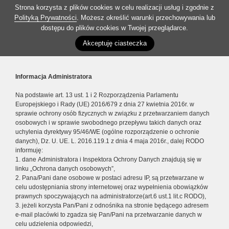
Strona korzysta z plików cookies w celu realizacji usług i zgodnie z
Polityką Prywatności
. Możesz określić warunki przechowywania lub
dostępu do plików cookies w Twojej przeglądarce.
Akceptuję ciasteczka
Informacja Administratora
Na podstawie art. 13 ust. 1 i 2 Rozporządzenia Parlamentu
Europejskiego i Rady (UE) 2016/679 z dnia 27 kwietnia 2016r. w
sprawie ochrony osób fizycznych w związku z przetwarzaniem danych
osobowych i w sprawie swobodnego przepływu takich danych oraz
uchylenia dyrektywy 95/46/WE (ogólne rozporządzenie o ochronie
danych), Dz. U. UE. L. 2016.119.1 z dnia 4 maja 2016r., dalej RODO
informuję:
1. dane Administratora i Inspektora Ochrony Danych znajdują się w
linku „Ochrona danych osobowych”,
2. Pana/Pani dane osobowe w postaci adresu IP, są przetwarzane w
celu udostępniania strony internetowej oraz wypełnienia obowiązków
prawnych spoczywających na administratorze(art.6 ust.1 lit.c RODO),
3. jeżeli korzysta Pan/Pani z odnośnika na stronie będącego adresem
e-mail placówki to zgadza się Pan/Pani na przetwarzanie danych w
celu udzielenia odpowiedzi,