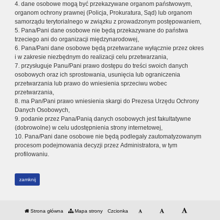
4. dane osobowe mogą być przekazywane organom państwowym,
organom ochrony prawnej (Policja, Prokuratura, Sąd) lub organom
samorządu terytorialnego w związku z prowadzonym postępowaniem,
5. Pana/Pani dane osobowe nie będą przekazywane do państwa
trzeciego ani do organizacji międzynarodowej,
6. Pana/Pani dane osobowe będą przetwarzane wyłącznie przez okres
i w zakresie niezbędnym do realizacji celu przetwarzania,
7. przysługuje Panu/Pani prawo dostępu do treści swoich danych
osobowych oraz ich sprostowania, usunięcia lub ograniczenia
przetwarzania lub prawo do wniesienia sprzeciwu wobec
przetwarzania,
8. ma Pan/Pani prawo wniesienia skargi do Prezesa Urzędu Ochrony
Danych Osobowych,
9. podanie przez Pana/Panią danych osobowych jest fakultatywne
(dobrowolne) w celu udostępnienia strony internetowej,
10. Pana/Pani dane osobowe nie będą podlegały zautomatyzowanym
procesom podejmowania decyzji przez Administratora, w tym
profilowaniu.
zamknij
Strona główna
Mapa strony
Czcionka