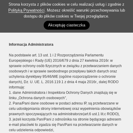
Strona korzysta z plików cookies w celu realizacji usług i zgodnie z
Polityką Prywatności
. Możesz określić warunki przechowywania lub
dostępu do plików cookies w Twojej przeglądarce.
Akceptuję ciasteczka
Informacja Administratora
Na podstawie art. 13 ust. 1 i 2 Rozporządzenia Parlamentu
Europejskiego i Rady (UE) 2016/679 z dnia 27 kwietnia 2016r. w
sprawie ochrony osób fizycznych w związku z przetwarzaniem danych
osobowych i w sprawie swobodnego przepływu takich danych oraz
uchylenia dyrektywy 95/46/WE (ogólne rozporządzenie o ochronie
danych), Dz. U. UE. L. 2016.119.1 z dnia 4 maja 2016r., dalej RODO
informuję:
1. dane Administratora i Inspektora Ochrony Danych znajdują się w
linku „Ochrona danych osobowych”,
2. Pana/Pani dane osobowe w postaci adresu IP, są przetwarzane w
celu udostępniania strony internetowej oraz wypełnienia obowiązków
prawnych spoczywających na administratorze(art.6 ust.1 lit.c RODO),
3. jeżeli korzysta Pan/Pani z odnośnika na stronie będącego adresem
e-mail placówki to zgadza się Pan/Pani na przetwarzanie danych w
celu udzielenia odpowiedzi,