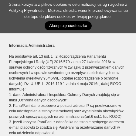
Strona korzysta z plików cookies w celu realizacji usług i zgodnie z
Polityką Prywatności
. Możesz określić warunki przechowywania lub
dostępu do plików cookies w Twojej przeglądarce.
Akceptuję ciasteczka
Informacja Administratora
Na podstawie art. 13 ust. 1 i 2 Rozporządzenia Parlamentu
Europejskiego i Rady (UE) 2016/679 z dnia 27 kwietnia 2016r. w
sprawie ochrony osób fizycznych w związku z przetwarzaniem danych
osobowych i w sprawie swobodnego przepływu takich danych oraz
uchylenia dyrektywy 95/46/WE (ogólne rozporządzenie o ochronie
danych), Dz. U. UE. L. 2016.119.1 z dnia 4 maja 2016r., dalej RODO
informuję:
1. dane Administratora i Inspektora Ochrony Danych znajdują się w
linku „Ochrona danych osobowych”,
2. Pana/Pani dane osobowe w postaci adresu IP, są przetwarzane w
celu udostępniania strony internetowej oraz wypełnienia obowiązków
prawnych spoczywających na administratorze(art.6 ust.1 lit.c RODO),
3. jeżeli korzysta Pan/Pani z odnośnika na stronie będącego adresem
e-mail placówki to zgadza się Pan/Pani na przetwarzanie danych w
celu udzielenia odpowiedzi,