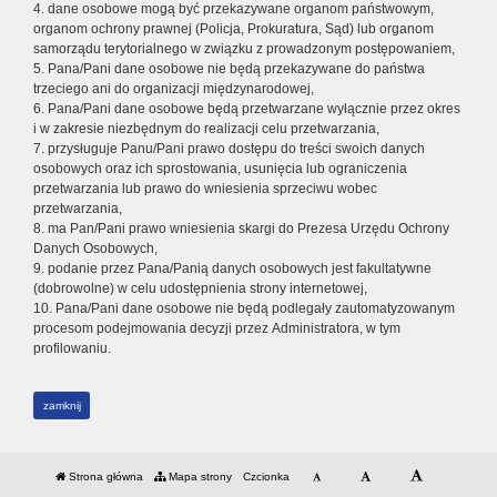
4. dane osobowe mogą być przekazywane organom państwowym,
organom ochrony prawnej (Policja, Prokuratura, Sąd) lub organom
samorządu terytorialnego w związku z prowadzonym postępowaniem,
5. Pana/Pani dane osobowe nie będą przekazywane do państwa
trzeciego ani do organizacji międzynarodowej,
6. Pana/Pani dane osobowe będą przetwarzane wyłącznie przez okres
i w zakresie niezbędnym do realizacji celu przetwarzania,
7. przysługuje Panu/Pani prawo dostępu do treści swoich danych
osobowych oraz ich sprostowania, usunięcia lub ograniczenia
przetwarzania lub prawo do wniesienia sprzeciwu wobec
przetwarzania,
8. ma Pan/Pani prawo wniesienia skargi do Prezesa Urzędu Ochrony
Danych Osobowych,
9. podanie przez Pana/Panią danych osobowych jest fakultatywne
(dobrowolne) w celu udostępnienia strony internetowej,
10. Pana/Pani dane osobowe nie będą podlegały zautomatyzowanym
procesom podejmowania decyzji przez Administratora, w tym
profilowaniu.
zamknij
Strona główna
Mapa strony
Czcionka