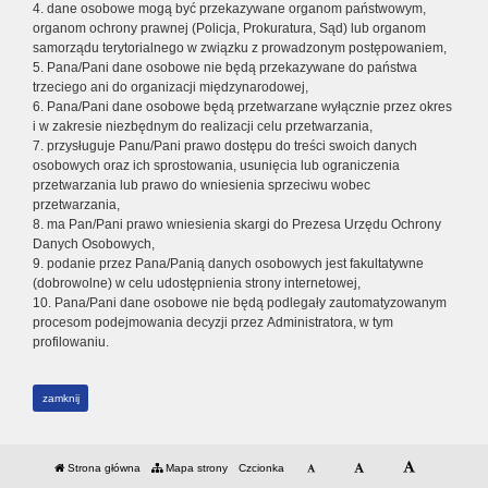
4. dane osobowe mogą być przekazywane organom państwowym,
organom ochrony prawnej (Policja, Prokuratura, Sąd) lub organom
samorządu terytorialnego w związku z prowadzonym postępowaniem,
5. Pana/Pani dane osobowe nie będą przekazywane do państwa
trzeciego ani do organizacji międzynarodowej,
6. Pana/Pani dane osobowe będą przetwarzane wyłącznie przez okres
i w zakresie niezbędnym do realizacji celu przetwarzania,
7. przysługuje Panu/Pani prawo dostępu do treści swoich danych
osobowych oraz ich sprostowania, usunięcia lub ograniczenia
przetwarzania lub prawo do wniesienia sprzeciwu wobec
przetwarzania,
8. ma Pan/Pani prawo wniesienia skargi do Prezesa Urzędu Ochrony
Danych Osobowych,
9. podanie przez Pana/Panią danych osobowych jest fakultatywne
(dobrowolne) w celu udostępnienia strony internetowej,
10. Pana/Pani dane osobowe nie będą podlegały zautomatyzowanym
procesom podejmowania decyzji przez Administratora, w tym
profilowaniu.
zamknij
Strona główna
Mapa strony
Czcionka