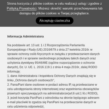
Strona korzysta z plików cookies w celu realizacji usług i zgodnie z
Polityką Prywatności
. Możesz określić warunki przechowywania lub
dostępu do plików cookies w Twojej przeglądarce.
Akceptuję ciasteczka
Informacja Administratora
Na podstawie art. 13 ust. 1 i 2 Rozporządzenia Parlamentu
Europejskiego i Rady (UE) 2016/679 z dnia 27 kwietnia 2016r. w
sprawie ochrony osób fizycznych w związku z przetwarzaniem danych
osobowych i w sprawie swobodnego przepływu takich danych oraz
uchylenia dyrektywy 95/46/WE (ogólne rozporządzenie o ochronie
danych), Dz. U. UE. L. 2016.119.1 z dnia 4 maja 2016r., dalej RODO
informuję:
1. dane Administratora i Inspektora Ochrony Danych znajdują się w
linku „Ochrona danych osobowych”,
2. Pana/Pani dane osobowe w postaci adresu IP, są przetwarzane w
celu udostępniania strony internetowej oraz wypełnienia obowiązków
prawnych spoczywających na administratorze(art.6 ust.1 lit.c RODO),
3. jeżeli korzysta Pan/Pani z odnośnika na stronie będącego adresem
e-mail placówki to zgadza się Pan/Pani na przetwarzanie danych w
celu udzielenia odpowiedzi,