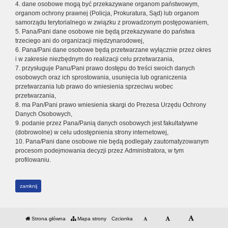
4. dane osobowe mogą być przekazywane organom państwowym,
organom ochrony prawnej (Policja, Prokuratura, Sąd) lub organom
samorządu terytorialnego w związku z prowadzonym postępowaniem,
5. Pana/Pani dane osobowe nie będą przekazywane do państwa
trzeciego ani do organizacji międzynarodowej,
6. Pana/Pani dane osobowe będą przetwarzane wyłącznie przez okres
i w zakresie niezbędnym do realizacji celu przetwarzania,
7. przysługuje Panu/Pani prawo dostępu do treści swoich danych
osobowych oraz ich sprostowania, usunięcia lub ograniczenia
przetwarzania lub prawo do wniesienia sprzeciwu wobec
przetwarzania,
8. ma Pan/Pani prawo wniesienia skargi do Prezesa Urzędu Ochrony
Danych Osobowych,
9. podanie przez Pana/Panią danych osobowych jest fakultatywne
(dobrowolne) w celu udostępnienia strony internetowej,
10. Pana/Pani dane osobowe nie będą podlegały zautomatyzowanym
procesom podejmowania decyzji przez Administratora, w tym
profilowaniu.
zamknij
Strona główna
Mapa strony
Czcionka