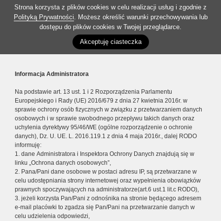
Strona korzysta z plików cookies w celu realizacji usług i zgodnie z
Polityką Prywatności
. Możesz określić warunki przechowywania lub
dostępu do plików cookies w Twojej przeglądarce.
Akceptuję ciasteczka
Informacja Administratora
Na podstawie art. 13 ust. 1 i 2 Rozporządzenia Parlamentu
Europejskiego i Rady (UE) 2016/679 z dnia 27 kwietnia 2016r. w
sprawie ochrony osób fizycznych w związku z przetwarzaniem danych
osobowych i w sprawie swobodnego przepływu takich danych oraz
uchylenia dyrektywy 95/46/WE (ogólne rozporządzenie o ochronie
danych), Dz. U. UE. L. 2016.119.1 z dnia 4 maja 2016r., dalej RODO
informuję:
1. dane Administratora i Inspektora Ochrony Danych znajdują się w
linku „Ochrona danych osobowych”,
2. Pana/Pani dane osobowe w postaci adresu IP, są przetwarzane w
celu udostępniania strony internetowej oraz wypełnienia obowiązków
prawnych spoczywających na administratorze(art.6 ust.1 lit.c RODO),
3. jeżeli korzysta Pan/Pani z odnośnika na stronie będącego adresem
e-mail placówki to zgadza się Pan/Pani na przetwarzanie danych w
celu udzielenia odpowiedzi,