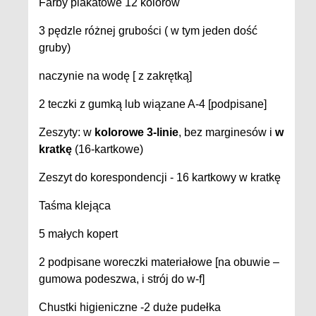
Farby plakatowe 12 kolorów
3 pędzle różnej grubości ( w tym jeden dość
gruby)
naczynie na wodę [ z zakrętką]
2 teczki z gumką lub wiązane A-4 [podpisane]
Zeszyty: w
kolorowe 3-linie
, bez marginesów i
w
kratkę
(16-kartkowe)
Zeszyt do korespondencji - 16 kartkowy w kratkę
Taśma klejąca
5 małych kopert
2 podpisane woreczki materiałowe [na obuwie –
gumowa podeszwa, i strój do w-f]
Chustki higieniczne -2 duże pudełka