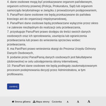
4. dane osobowe mogą być przekazywane organom państwowym,
organom ochrony prawnej (Policja, Prokuratura, Sąd) lub organom
samorządu terytorialnego w związku z prowadzonym postępowaniem,
5. Pana/Pani dane osobowe nie będą przekazywane do państwa
trzeciego ani do organizacji międzynarodowej,
6. Pana/Pani dane osobowe będą przetwarzane wyłącznie przez okres
i w zakresie niezbędnym do realizacji celu przetwarzania,
7. przysługuje Panu/Pani prawo dostępu do treści swoich danych
osobowych oraz ich sprostowania, usunięcia lub ograniczenia
przetwarzania lub prawo do wniesienia sprzeciwu wobec
przetwarzania,
8. ma Pan/Pani prawo wniesienia skargi do Prezesa Urzędu Ochrony
Danych Osobowych,
9. podanie przez Pana/Panią danych osobowych jest fakultatywne
(dobrowolne) w celu udostępnienia strony internetowej,
10. Pana/Pani dane osobowe nie będą podlegały zautomatyzowanym
procesom podejmowania decyzji przez Administratora, w tym
profilowaniu.
zamknij
Strona główna
Mapa strony
Czcionka