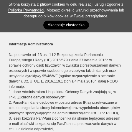
Strona korzysta z plików cookies w celu realizacji usług i zgodnie z
Polityką Prywatności
. Możesz określić warunki przechowywania lub
dostępu do plików cookies w Twojej przeglądarce.
Akceptuję ciasteczka
Informacja Administratora
Na podstawie art. 13 ust. 1 i 2 Rozporządzenia Parlamentu
Europejskiego i Rady (UE) 2016/679 z dnia 27 kwietnia 2016r. w
sprawie ochrony osób fizycznych w związku z przetwarzaniem danych
osobowych i w sprawie swobodnego przepływu takich danych oraz
uchylenia dyrektywy 95/46/WE (ogólne rozporządzenie o ochronie
danych), Dz. U. UE. L. 2016.119.1 z dnia 4 maja 2016r., dalej RODO
informuję:
1. dane Administratora i Inspektora Ochrony Danych znajdują się w
linku „Ochrona danych osobowych”,
2. Pana/Pani dane osobowe w postaci adresu IP, są przetwarzane w
celu udostępniania strony internetowej oraz wypełnienia obowiązków
prawnych spoczywających na administratorze(art.6 ust.1 lit.c RODO),
3. jeżeli korzysta Pan/Pani z odnośnika na stronie będącego adresem
e-mail placówki to zgadza się Pan/Pani na przetwarzanie danych w
celu udzielenia odpowiedzi,