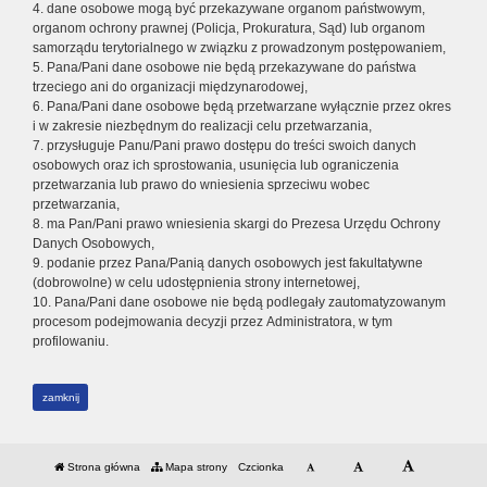
4. dane osobowe mogą być przekazywane organom państwowym,
organom ochrony prawnej (Policja, Prokuratura, Sąd) lub organom
samorządu terytorialnego w związku z prowadzonym postępowaniem,
5. Pana/Pani dane osobowe nie będą przekazywane do państwa
trzeciego ani do organizacji międzynarodowej,
6. Pana/Pani dane osobowe będą przetwarzane wyłącznie przez okres
i w zakresie niezbędnym do realizacji celu przetwarzania,
7. przysługuje Panu/Pani prawo dostępu do treści swoich danych
osobowych oraz ich sprostowania, usunięcia lub ograniczenia
przetwarzania lub prawo do wniesienia sprzeciwu wobec
przetwarzania,
8. ma Pan/Pani prawo wniesienia skargi do Prezesa Urzędu Ochrony
Danych Osobowych,
9. podanie przez Pana/Panią danych osobowych jest fakultatywne
(dobrowolne) w celu udostępnienia strony internetowej,
10. Pana/Pani dane osobowe nie będą podlegały zautomatyzowanym
procesom podejmowania decyzji przez Administratora, w tym
profilowaniu.
zamknij
Strona główna
Mapa strony
Czcionka