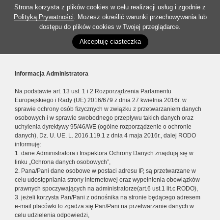
Strona korzysta z plików cookies w celu realizacji usług i zgodnie z
Polityką Prywatności
. Możesz określić warunki przechowywania lub
dostępu do plików cookies w Twojej przeglądarce.
Akceptuję ciasteczka
Informacja Administratora
Na podstawie art. 13 ust. 1 i 2 Rozporządzenia Parlamentu
Europejskiego i Rady (UE) 2016/679 z dnia 27 kwietnia 2016r. w
sprawie ochrony osób fizycznych w związku z przetwarzaniem danych
osobowych i w sprawie swobodnego przepływu takich danych oraz
uchylenia dyrektywy 95/46/WE (ogólne rozporządzenie o ochronie
danych), Dz. U. UE. L. 2016.119.1 z dnia 4 maja 2016r., dalej RODO
informuję:
1. dane Administratora i Inspektora Ochrony Danych znajdują się w
linku „Ochrona danych osobowych”,
2. Pana/Pani dane osobowe w postaci adresu IP, są przetwarzane w
celu udostępniania strony internetowej oraz wypełnienia obowiązków
prawnych spoczywających na administratorze(art.6 ust.1 lit.c RODO),
3. jeżeli korzysta Pan/Pani z odnośnika na stronie będącego adresem
e-mail placówki to zgadza się Pan/Pani na przetwarzanie danych w
celu udzielenia odpowiedzi,