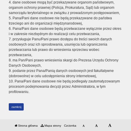
4. dane osobowe mogą być przekazywane organom państwowym,
organom ochrony prawnej (Policja, Prokuratura, Sąd) lub organom
samorządu terytorialnego w związku z prowadzonym postępowaniem,
5. Pana/Pani dane osobowe nie będą przekazywane do państwa
trzeciego ani do organizacji międzynarodowej,
6. Pana/Pani dane osobowe będą przetwarzane wyłącznie przez okres
i w zakresie niezbędnym do realizacji celu przetwarzania,
7. przysługuje Panu/Pani prawo dostępu do treści swoich danych
osobowych oraz ich sprostowania, usunięcia lub ograniczenia
przetwarzania lub prawo do wniesienia sprzeciwu wobec
przetwarzania,
8. ma Pan/Pani prawo wniesienia skargi do Prezesa Urzędu Ochrony
Danych Osobowych,
9. podanie przez Pana/Panią danych osobowych jest fakultatywne
(dobrowolne) w celu udostępnienia strony internetowej,
10. Pana/Pani dane osobowe nie będą podlegały zautomatyzowanym
procesom podejmowania decyzji przez Administratora, w tym
profilowaniu.
zamknij
Strona główna
Mapa strony
Czcionka