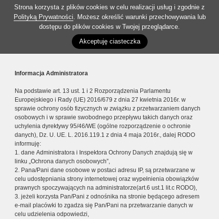
Strona korzysta z plików cookies w celu realizacji usług i zgodnie z
Polityką Prywatności
. Możesz określić warunki przechowywania lub
dostępu do plików cookies w Twojej przeglądarce.
Akceptuję ciasteczka
Informacja Administratora
Na podstawie art. 13 ust. 1 i 2 Rozporządzenia Parlamentu
Europejskiego i Rady (UE) 2016/679 z dnia 27 kwietnia 2016r. w
sprawie ochrony osób fizycznych w związku z przetwarzaniem danych
osobowych i w sprawie swobodnego przepływu takich danych oraz
uchylenia dyrektywy 95/46/WE (ogólne rozporządzenie o ochronie
danych), Dz. U. UE. L. 2016.119.1 z dnia 4 maja 2016r., dalej RODO
informuję:
1. dane Administratora i Inspektora Ochrony Danych znajdują się w
linku „Ochrona danych osobowych”,
2. Pana/Pani dane osobowe w postaci adresu IP, są przetwarzane w
celu udostępniania strony internetowej oraz wypełnienia obowiązków
prawnych spoczywających na administratorze(art.6 ust.1 lit.c RODO),
3. jeżeli korzysta Pan/Pani z odnośnika na stronie będącego adresem
e-mail placówki to zgadza się Pan/Pani na przetwarzanie danych w
celu udzielenia odpowiedzi,