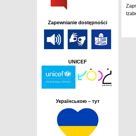
Zapr
Izab
Zapewnianie dostępności
UNICEF
Українською – тут