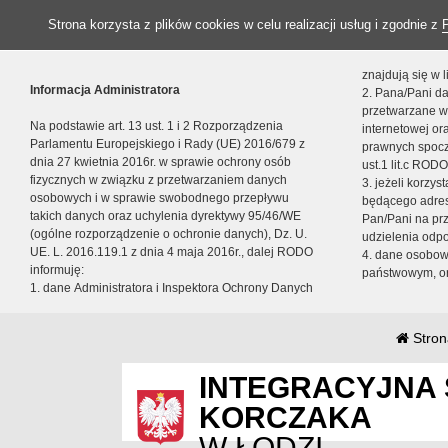
Strona korzysta z plików cookies w celu realizacji usług i zgodnie z
znajdują się w
Informacja Administratora
2. Pana/Pani da
przetwarzane w
Na podstawie art. 13 ust. 1 i 2 Rozporządzenia
internetowej o
Parlamentu Europejskiego i Rady (UE) 2016/679 z
prawnych spocz
dnia 27 kwietnia 2016r. w sprawie ochrony osób
ust.1 lit.c RODO
fizycznych w związku z przetwarzaniem danych
3. jeżeli korzy
osobowych i w sprawie swobodnego przepływu
będącego adres
takich danych oraz uchylenia dyrektywy 95/46/WE
Pan/Pani na pr
(ogólne rozporządzenie o ochronie danych), Dz. U.
udzielenia odp
UE. L. 2016.119.1 z dnia 4 maja 2016r., dalej RODO
4. dane osobo
informuję:
państwowym, or
1. dane Administratora i Inspektora Ochrony Danych
Stron
INTEGRACYJNA 
KORCZAKA
W ŁODZI