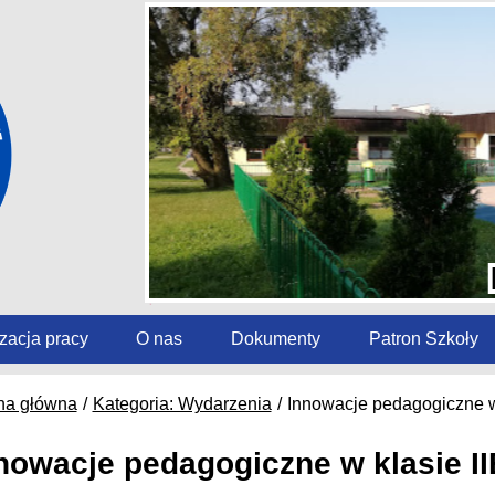
zacja pracy
O nas
Dokumenty
Patron Szkoły
na główna
Kategoria: Wydarzenia
Innowacje pedagogiczne w 
nowacje pedagogiczne w klasie II