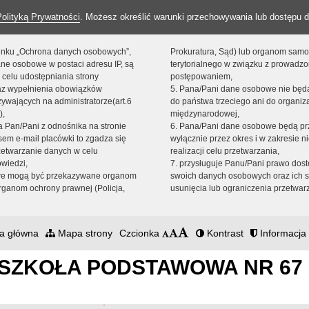
Polityką Prywatności
. Możesz określić warunki przechowywania lub dostępu d
 linku „Ochrona danych osobowych”,
Prokuratura, Sąd) lub organom sam
ne osobowe w postaci adresu IP, są
terytorialnego w związku z prowadz
 celu udostępniania strony
postępowaniem,
raz wypełnienia obowiązków
5. Pana/Pani dane osobowe nie bę
ywających na administratorze(art.6
do państwa trzeciego ani do organiza
),
międzynarodowej,
sta Pan/Pani z odnośnika na stronie
6. Pana/Pani dane osobowe będą pr
em e-mail placówki to zgadza się
wyłącznie przez okres i w zakresie 
zetwarzanie danych w celu
realizacji celu przetwarzania,
owiedzi,
7. przysługuje Panu/Pani prawo dost
we mogą być przekazywane organom
swoich danych osobowych oraz ich s
ganom ochrony prawnej (Policja,
usunięcia lub ograniczenia przetwar
a główna
Mapa strony
Czcionka
Kontrast
Informacja 
SZKOŁA PODSTAWOWA NR 67 