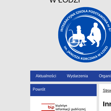
Aktualności
Wydarzenia
Organi
Powrót
Stro
In