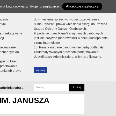
o plików cookies w Twojej przeglądarce.
Akceptuję ciasteczka
orządu
do wniesienia sprzeciwu wobec przetwarzania,
onym
8. ma Pan/Pani prawo wniesienia skargi do Prezesa
Urzędu Ochrony Danych Osobowych,
dą przekazywane
9. podanie przez Pana/Panią danych osobowych
cji
jest fakultatywne (dobrowolne) w celu udostępnienia
strony internetowej,
zetwarzane
10. Pana/Pani dane osobowe nie będą podlegały
niezbędnym do
zautomatyzowanym procesom podejmowania
decyzji przez Administratora, w tym profilowaniu.
ępu do treści
prostowania,
zamknij
zania lub prawo
administratora
Fraza
IM. JANUSZA