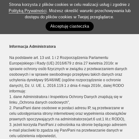
Strona korzysta z plików cookies w celu realizacji usług i zgodnie z
Polityką Prywatności
. Możesz określić warunki przechowywania lub
dostępu do plików cookies w Twojej przeglądarce.
Akceptuję ciasteczka
Informacja Administratora
Na podstawie art. 13 ust. 1 i 2 Rozporządzenia Parlamentu
Europejskiego i Rady (UE) 2016/679 z dnia 27 kwietnia 2016r. w
sprawie ochrony osób fizycznych w związku z przetwarzaniem danych
osobowych i w sprawie swobodnego przepływu takich danych oraz
uchylenia dyrektywy 95/46/WE (ogólne rozporządzenie o ochronie
danych), Dz. U. UE. L. 2016.119.1 z dnia 4 maja 2016r., dalej RODO
informuję:
1. dane Administratora i Inspektora Ochrony Danych znajdują się w
linku „Ochrona danych osobowych”,
2. Pana/Pani dane osobowe w postaci adresu IP, są przetwarzane w
celu udostępniania strony internetowej oraz wypełnienia obowiązków
prawnych spoczywających na administratorze(art.6 ust.1 lit.c RODO),
3. jeżeli korzysta Pan/Pani z odnośnika na stronie będącego adresem
e-mail placówki to zgadza się Pan/Pani na przetwarzanie danych w
celu udzielenia odpowiedzi,